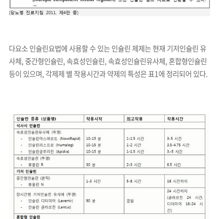
다요소 인슐린요법에 사용할 수 있는 인슐린 제제는 현재 기저인슐린 유
사체, 중간형인슐린, 속효성인슐린, 속효성인슐린유사체, 혼합형인슐린
등이 있으며, 각제제 별 작용시간과 약제의 특성은 표1에 정리되어 있다.