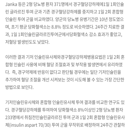
Janka 등은 2형 당뇨병 환자 371명에서 경구혈당강하제에1일 1회인슐
린 글라르진 투여 군과 기존 경구혈당강하제를 중지하고 1일 2회 혼합형
인슐린 투여 군을 비교하였다. 양군의 당뇨병 유병기간은 10년 정도였으
며, 초기 평균 당화혈색소는 8.8% 정도로 비슷하였다. 24주간 치료한 결
과, 1일 1회인슐린글라르진투여군에서당화혈색소 감소 효과가 좋았고,
저혈당 발생빈도도 낮았다.
이러한 결과 기저 인슐린유사체와경구혈당강하제병용요법은 1일 2회 혼
합형 인슐린 사용에 비해 혈당 조절효과 및 부작용 발생면에서 유리하였
다. 즉, 경구약제에 반응이 없다고 판단될 경우에는 일단 기저인슐린을
추가하여 혈당 조절을 개선 시켜보는 것이 시도해 볼 수 있는 가장 간단한
방법으로 보인다.
기저인슐린유사체와 혼합형 인슐린유사체 투여 결과를 비교한 연구도 있
다. 경구혈당강하제를 투여하여 당화혈색소 8%이상인 2형 당뇨병 환자
233명에서 취침전인슐린글라르진 투여 군과 1일 2회 혼합형 인슐린유사
체(insulin aspart 70/30) 투여 군을 무작위로 배정하여 24주간 관찰하