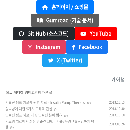
홈페이지 / 쇼핑몰
Gumroad (기술 문서)
Git Hub (소스코드)
YouTube
Instagram
Facebook
X (Twitter)
캐어랩
'
의료-메디컬
' 카테고리의 다른 글
인슐린 펌프 치료에 관한 자료 - Insulin Pump Therapy
2013.12.13
(0)
당뇨병에 대한 9가지 오해와 진실
2013.10.30
(0)
인슐린 펌프 치료, 췌장 인슐린 분비 밝혀
2013.10.10
(0)
당뇨병 치료에서 최신 인슐린 요법 - 인슐린+경구혈당강하제 병
2013.08.26
용
(0)