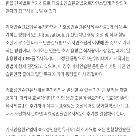
린을 단계별로 추가하므로 다요소인슐린요법으로자연스럽게 전환되어
환자의 접근성을 높일 수 있다.
기저인슐린요법을 유지하면서 속효성인슐린유사체 주사를1회 이상 추
가하는 방법이 있으며(basal bolus) 전반적인 혈당 조절 및 식후 혈당
조절에 우수한 다요소인슐린요법으로 자연스럽게 이행해 줄 것으로 기대
되는 방법이다. 추가하는 인슐린 초기 용량은 식사량이가장 많은때에1일
총용량의 10%를주사하거나, 고정된 용량으로 4단위이내에서 시작하는
방법이 현재 권장되고 있으며, 이 경우 기저인슐린 용량은 추가된 식전 인
슐린만큼 줄이고 혈당 목표에 따라 용량을 다시 조절한다.
속효성인슐린유사체를 추가하면서 발생할 수 있는 가장 큰 우려는 저혈
당이다. 따라서 효율적이며 안전한 용량 조절이 필요하다. 속효성인슐린
유사체를 1회 추가하여 식후 목표혈당은 조절되어도 당화혈색소가 목표
내에 도달하지 못하면 속효성인슐린유사체2회 추가를 결정해야 한다.
기저인슐린요법에 속효성인슐린유사체1회 추가요법 또는 혼합형인슐린