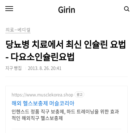
본문 바로가기
Girin
의료-메디컬
당뇨병 치료에서 최신 인슐린 요법
- 다요소인슐린요법
지구 빵집
2013. 8. 26. 20:41
https://www.musclekorea.shop
광고
해외 헬스보충제 머슬코리아
인헨스드 정품 직구 보충제, 하드 트레이닝을 위한 효과
적인 해외직구 헬스보충제