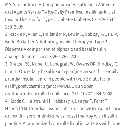
MA, Yki-Jardinen H.Comparison of Basal Insulin Added to
oral Agents Versus Twice-Daily Premixed Insulin as Initial
Insulin Therapy for Type 2 DiabetesDiabetes Care28:254?
259, 2005
2. Raskin P, Allen E, Hollander P, Lewin A, Gabbay RA, Hu P,
Bode B, Garber A. Initiating Insulin Therapy in Type 2
Diabetes-A comparison of biphasic and basal insulin
analogsDiabetes Care28:260?265, 2005
3. Bretzel RG, Nuber U, Landgraft W, Owens DR, BradLey C,
Linn T. Once-daily basal insulin glargine versus thrice-daily
prandialinsulin lispro in people with type 2 diabetes on
oralhypoglycaemic agents (APOLLO): an open
randomizedcontrolled trialLancet 371: 1073?1084, 2008
4. Kazda C, Hulstrunk H, Helsberg K, Langer F, Forst T,
Hanefeld M. Prandial insulin substitution with insulin lispro
or insulin lispro midmixture vs. basal therapy with insulin
glargine: A randomized controlledtrial in patients with type