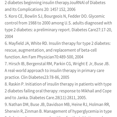
2 diabetes beginning insulin therapyJouRNAl of Diabetes
and Its Complications 20: 145? 152, 2006
5. Koro CE, Bowlin SJ, Bourgeois N, Fedder DO. Glycemic
control from 1988 to 2000 among U.S. adults diagnosed with
type 2 diabetes: a preliminary report. Diabetes Care27:17-20,
2004
6. Mayfield JA, White RD. Insulin therapy for type 2 diabetes:
rescue, augmentation, and replacement of beta-cell
function. Am Fam Physician70:489-500, 2004
7. Hirsch IB, Bergenstal RM, Parkin CG, Wright E Jr, Buse JB.
A real-world approach to insulin therapy in primary care
practice. Clin Diabetes23:78-86, 2005
8. Raskin P. Initiation of insulin therapy in patients with type
2 diabetes failing oral therapy: response to Mikhail and Cope
and to Janka. Diabetes Care.28(11):2811, 2005.
9. Nathan DM, Buse JB, Davidson MB, Heine RJ, Holman RR,
Sherwin R, Zinman B. Management of hyperglycemia in type