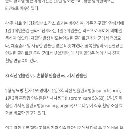
군의 당뇨병 평균 유병기간은 10년 정도였으며, 평균 당화혈색소는
8.7%로 비슷하였다.
44주 치료 후, 당화혈색소 감소 효과는 비슷하여, 기존 경구혈당강하제에
1일 1회인슐린 글라르진추가는 1일 3회인슐린 리스프로 투여에 비해 열
등하지 않았다. 저혈당 발생 빈도는인슐린 글라르진추가 군에서 적었으
나, 체중증가 및 사용한 인슐린 량은 비슷하였다. 공복혈당과 야간혈당은
인슐린 글라르진 투여 군에서 낮았지만, 매 식후 혈당은 높아 식사 전후
혈당 변동폭이 컸다.
3) 식전 인슐린 vs. 혼합형 인슐린 vs. 기저 인슐린
2형 당뇨병 환자 159명에서 1일 3회식전 인슐린요법(insulin lispro),
1일 3회 혼합형 인슐린유사체사용군(lispromixure 50/50), 1일1회취
침전 기저 인슐린요법(insulin glargine)으로 나누어 식후 혈당 조절 효
과를 비교한 연구가 있다.
연구 결과 공복 혈당 조절은 기저 인슐린요법군에서 다른 두 군에 비해 우