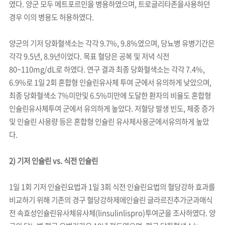
였다. 양군 모두 메트포르민을 병용하였으며, 트로글리타존을사용하던
경우 이의 병용도 허용하였다.
양군의 기저 당화혈색소는 각각 9.7%, 9.8%였으며, 당뇨병 유병기간은
각각 9.5년, 8.9년이었다. 목표 혈당은 공복 및 저녁 식전
80~110mg/dL로 하였다. 연구 결과 최종 당화혈색소는 각각 7.4%,
6.9%로 1일 2회 혼합형 인슐린유사체 투여 군에서 유의하게 낮았으며,
최종 당화혈색소 7%미만및 6.5%미만에 도달한 환자의 비율도 혼합형
인슐린유사체투여 군에서 유의하게 높았다. 저혈당 발생 빈도, 체중 증가
및 인슐린 사용량 등은 혼합형 인슐린 유사체사용군에서유의하게 높았
다.
2) 기저 인슐린 vs. 식전 인슐린
1일 1회 기저 인슐린요법과 1일 3회 식전 인슐린요법의 혈당강하 효과를
비교하기 위해 기존의 경구 혈당강하제에인슐린 글라르진추가군과매식
전 속효성인슐린유사체유사체(linsulinlispro)투여군을 조사하였다. 양