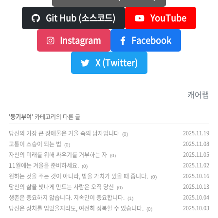
Git Hub (소스코드)
YouTube
Instagram
Facebook
X (Twitter)
캐어랩
'
동기부여
' 카테고리의 다른 글
당신의 가장 큰 장애물은 거울 속의 남자입니다
2025.11.19
(0)
고통이 스승이 되는 법
2025.11.08
(0)
자신의 미래를 위해 싸우기를 거부하는 자
2025.11.05
(0)
11월에는 겨울을 준비하세요.
2025.11.02
(0)
원하는 것을 주는 것이 아니라, 받을 가치가 있을 때 줍니다.
2025.10.16
(0)
당신의 삶을 빛나게 만드는 사람은 오직 당신
2025.10.13
(0)
생존은 중요하지 않습니다. 지속만이 중요합니다.
2025.10.04
(1)
당신은 상처를 입었을지라도, 여전히 정복할 수 있습니다.
2025.10.03
(0)