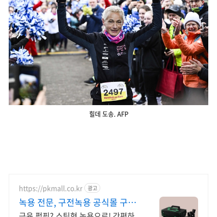
힐데 도송. AFP
https://pkmall.co.kr
광고
녹용 전문, 구전녹용 공식몰 구전
체험팩 기획전
근육 펌핑? 스틱형 녹용으로! 간편하