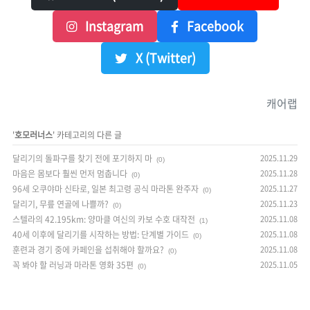
Instagram
Facebook
X (Twitter)
캐어랩
'
호모러너스
' 카테고리의 다른 글
달리기의 돌파구를 찾기 전에 포기하지 마
2025.11.29
(0)
마음은 몸보다 훨씬 먼저 멈춥니다
2025.11.28
(0)
96세 오쿠야마 신타로, 일본 최고령 공식 마라톤 완주자
2025.11.27
(0)
달리기, 무릎 연골에 나쁠까?
2025.11.23
(0)
스텔라의 42.195km: 양마클 여신의 카보 수호 대작전
2025.11.08
(1)
40세 이후에 달리기를 시작하는 방법: 단계별 가이드
2025.11.08
(0)
훈련과 경기 중에 카페인을 섭취해야 할까요?
2025.11.08
(0)
꼭 봐야 할 러닝과 마라톤 영화 35편
2025.11.05
(0)