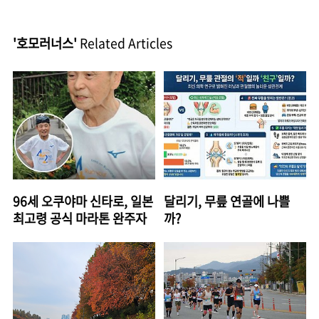
'호모러너스'
Related Articles
96세 오쿠야마 신타로, 일본
달리기, 무릎 연골에 나쁠
최고령 공식 마라톤 완주자
까?