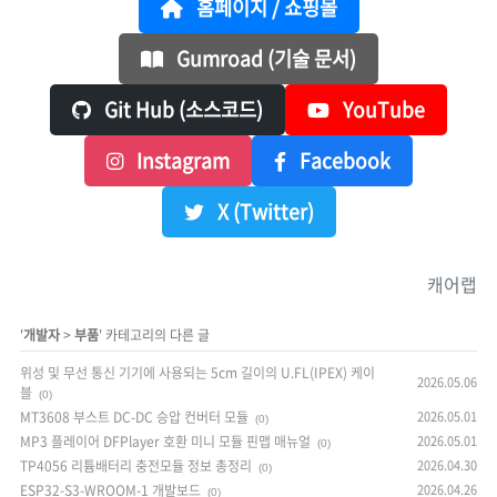
홈페이지 / 쇼핑몰
Gumroad (기술 문서)
Git Hub (소스코드)
YouTube
Instagram
Facebook
X (Twitter)
캐어랩
'
개발자
>
부품
' 카테고리의 다른 글
위성 및 무선 통신 기기에 사용되는 5cm 길이의 U.FL(IPEX) 케이
2026.05.06
블
(0)
MT3608 부스트 DC-DC 승압 컨버터 모듈
2026.05.01
(0)
MP3 플레이어 DFPlayer 호환 미니 모듈 핀맵 매뉴얼
2026.05.01
(0)
TP4056 리튬배터리 충전모듈 정보 총정리
2026.04.30
(0)
ESP32-S3-WROOM-1 개발보드
2026.04.26
(0)