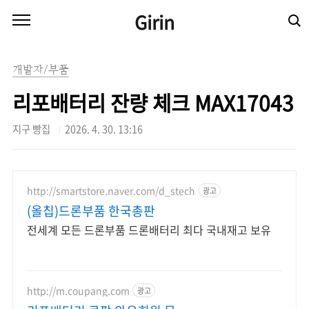
본문 바로가기
Girin
개발자/부품
리포배터리 잔량 체크 MAX17043
지구 빵집
2026. 4. 30. 13:16
http://smartstore.naver.com/d_stech
광고
(올칩)드론부품 한국총판
전세계 모든 드론부품 드론배터리 최다 국내재고 보유
http://m.coupang.com
광고