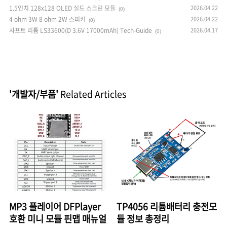
1.5인치 128x128 OLED 실드 스크린 모듈
2026.04.22
(0)
4 ohm 3W 8 ohm 2W 스피커
2026.04.22
(0)
사프트 리튬 LS33600(D 3.6V 17000mAh) Tech-Guide
2026.04.17
(0)
'개발자/부품'
Related Articles
MP3 플레이어 DFPlayer
TP4056 리튬배터리 충전모
호환 미니 모듈 핀맵 매뉴얼
듈 정보 총정리