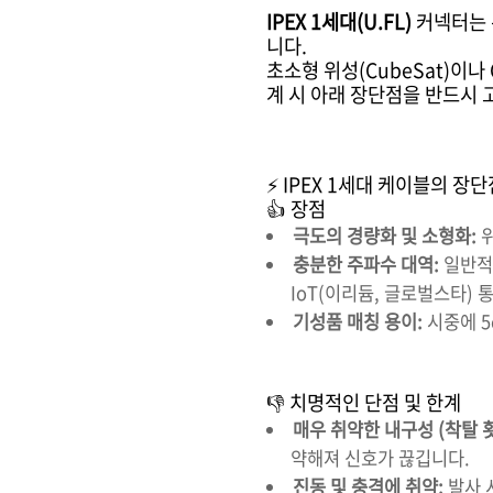
IPEX 1세대(U.FL)
커넥터는 
니다.
초소형 위성(CubeSat)이나
계 시 아래 장단점을 반드시 
⚡ IPEX 1세대 케이블의 장단
👍 장점
극도의 경량화 및 소형화:
위
충분한 주파수 대역:
일반
IoT(이리듐, 글로벌스타)
기성품 매칭 용이:
시중에 5
👎 치명적인 단점 및 한계
매우 취약한 내구성 (착탈 횟
약해져 신호가 끊깁니다.
진동 및 충격에 취약:
발사 시