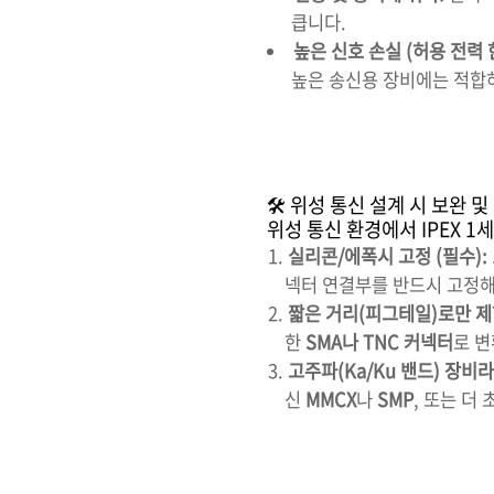
큽니다.
높은 신호 손실 (허용 전력 
높은 송신용 장비에는 적합
🛠️ 위성 통신 설계 시 보완 
위성 통신 환경에서 IPEX 
실리콘/에폭시 고정 (필수):
넥터 연결부를 반드시 고정해
짧은 거리(피그테일)로만 제
한
SMA나 TNC 커넥터
로 변
고주파(Ka/Ku 밴드) 장비라
신
MMCX
나
SMP
, 또는 