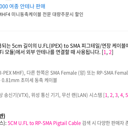
,000 여종 안테나 판매
F3,MHF4 미니동축케이블 전문 대량주문시 할인
되는 5cm 길이의 U.FL(IPEX) to SMA 피그테일/연장 케이
i-Fi 모듈)에서 외부 안테나를 연결할 때 사용됩니다.
[
1
,
2
]
I-PEX MHF), 다른 한쪽은 SMA Female (암) 또는 RP-SMA Femal
는 0.81mm 초미세 동축 케이블
 송신기(VTX), 위성 통신 기기, 무선 랜(LAN) 시스템
[
1
,
2
,
3
,
4
,
5
반)
스):
5CM U.FL to RP-SMA Pigtail Cable
검색 시 다양한 판매자 