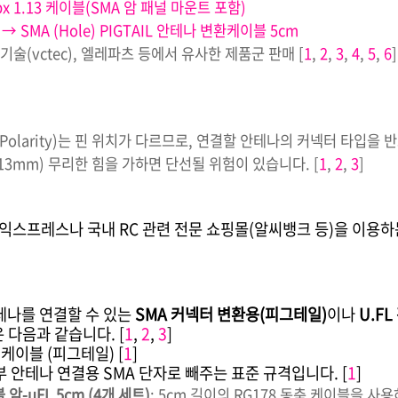
ipx 1.13 케이블(SMA 암 패널 마운트 포함)
L → SMA (Hole) PIGTAIL 안테나 변환케이블 5cm
술(vctec), 엘레파츠 등에서 유사한 제품군 판매
[
1
,
2
,
3
,
4
,
5
,
6
]
se Polarity)는 핀 위치가 다르므로, 연결할 안테나의 커넥터 타입을
13mm) 무리한 힘을 가하면 단선될 위험이 있습니다.
[
1
,
2
,
3
]
익스프레스나 국내 RC 관련 전문 쇼핑몰(알씨뱅크 등)을 이용하
안테나를 연결할 수 있는
SMA 커넥터 변환용(피그테일)
이나
U.F
은 다음과 같습니다.
[
1
,
2
,
3
]
 변환 케이블 (피그테일)
[
1
]
외부 안테나 연결용 SMA 단자로 빼주는 표준 규격입니다.
[
1
]
암-uFL 5cm (4개 세트)
: 5cm 길이의 RG178 동축 케이블을 사