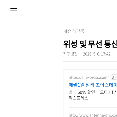
본문 바로가기
개발자/부품
위성 및 무선 통신
지구 빵집
2026. 5. 6. 17:42
https://aliexpress.com/
광고
매월1일 알리 초이스데
최대 60% 할인 파도타기!
익스프레스
http://www.antenna-pro.c