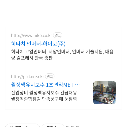
http://www.hiko.co.kr
광고
히타치 인버터-하이코(주)
히타치 고압인버터, 저압인버터, 인버터 기술지원, 대용
량 컴프레셔 한국 총판
http://plckorea.kr
광고
월정액유지보수 1초견적MET 산
업자동화 장비판매수리보수
산업장비 월정액유지보수 긴급대응
월정액종합점검 단종품구매 눈깜짝1
초견적조회