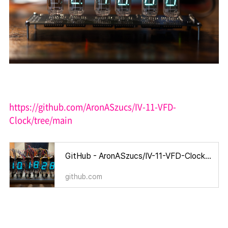
https://github.com/AronASzucs/IV-11-VFD-
Clock/tree/main
GitHub - AronASzucs/IV-11-VFD-Clock: 6-digit Soviet IV-11 VFD tube clock — custom PCB, mixed 25V/1.5V power system, 7-state FS
github.com