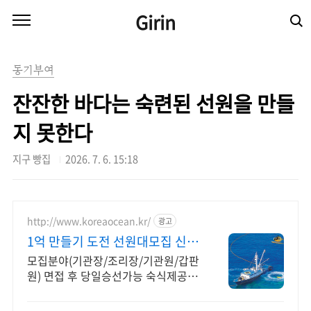
본문 바로가기
Girin
동기부여
잔잔한 바다는 숙련된 선원을 만들
지 못한다
지구 빵집
2026. 7. 6. 15:18
http://www.koreaocean.kr/
광고
1억 만들기 도전 선원대모집 신규
자 및 경력자 상시모집
모집분야(기관장/조리장/기관원/갑판
원) 면접 후 당일승선가능 숙식제공
24시간상담