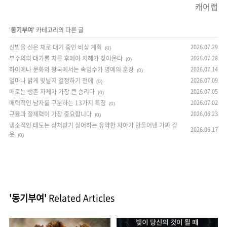
캐어랩
'
동기부여
' 카테고리의 다른 글
신발을 신은 채로 대기 중인 비상 계획
2026.07.29
(0)
부주의의 대가를 치른 후에야 지혜가 찾아온다
2026.07.28
(0)
하이에나 문화와 왕국에서는 속임수가 명예의 훈장
2026.07.14
(0)
얼마나 밝게 빛날지 결정하기 전에
2026.07.09
(0)
때로는 생존 자체가 가장 큰 승리다
2026.07.05
(0)
매력적인 남자를 구분하는 13가지 특징
2026.07.02
(0)
규율과 절제력이 가장 중요합니다
2026.06.23
(0)
냉소적인 태도는 상처받기 싫어하는 유약한 자아가 만들어낸 가짜 갑
2026.06.17
옷
(0)
'동기부여'
Related Articles