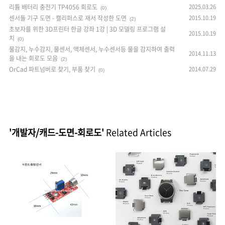
리튬 배터리 충전기 TP4056 회로도
2025.03.26
(0)
센서들 기구 도면 - 캘리퍼스로 재서 작성한 도면
2015.10.19
(2)
초보자를 위한 3D프린터 한글 강좌 1강 | 3D 모델링 프로그램 설
2015.10.19
치
(0)
물감지, 누수감지, 물센서, 액체센서, 누수센서등 물을 감지하여 출력
2014.11.13
을 내는 회로도 모음
(2)
OrCad 파트넘버로 찾기, 부품 찾기
2014.07.29
(0)
'개발자/캐드-도면-회로도'
Related Articles