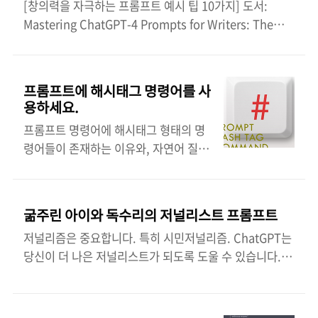
요: 자연어 처리, 머신 러닝, 소프트웨어 개발 분야의 전문
[창의력을 자극하는 프롬프트 예시 팁 10가지] 도서:
지만 약간의 문제가 있습니다... 그리고
성을 갖춘 숙련된 전문가들로 팀을 구성하세요. 4 고유한
Mastering ChatGPT-4 Prompts for Writers: The
여러분도 경험해 보셨을 것입니다.
가치 제안을 개발하세요: 기존 대안과 비교하여 채팅 GPT
Ultimate Guide to Unlocking Your Creativity and
ChatGPT는 제한적이거나 '환각'이 있
솔루션이 제공하는 고유한 혜택과 장점을 명확하게 설명
Boosting Your Writing Skills with ChatGPT-4
다는 비판을 받아왔고, 사용자들은 그
하세요. 5 시장 조사를 실시하세요: 시장 환경을 철저히 분
(amazon kindle store) 이 책에서는 작가들이
결과에 감명을 받지 못했습니다. 그 이
프롬프트에 해시태그 명령어를 사
석하여 잠재적 경쟁자, 시장 ..
ChatGPT-4를 활용하여 더욱 창의적인 아이디어를 얻을
유는 무엇일..
용하세요.
수 있도록 프롬프트 팁을 제공합니다. 몇 가지 예시를 들어
프롬프트 명령어에 해시태그 형태의 명
보면: 1. 다양한 시각에서 생각해보기: "외계인 침공"이라
령어들이 존재하는 이유와, 자연어 질문
는 주제로 글을 쓴다면, 인간의 시각 뿐만 아니라 외계인의
과 해시태그 형태 질문과의 차이점이 무
시각에서도 생각해보세요. 이렇게 하면 더욱 흥미로운 아
엇인지, 그리고 어느 것이 더 정확한 결
이디어를 얻을 수 있습니다. 2. 상상력 자극하기: "외계인
과를 생성하는지 GPT-4와 BingChat,
침..
굶주린 아이와 독수리의 저널리스트 프롬프트
Claude2 각각에게 질문한 결과의 답변
저널리즘은 중요합니다. 특히 시민저널리즘. ChatGPT는
입니다. 참고하세요. 프롬프트 명령어
당신이 더 나은 저널리스트가 되도록 도울 수 있습니다. 다
안에 다음과 같은 해시태그 명령어들이
음은 저널리스트를 위한 최고의 프롬프트가 포함된 가이
존재하는 이유는 다음과 같습니다:
드입니다. 저널리스트로서 여러분은 사건과 이슈를 보도
BingChat의 응답 해시태그 명령어는
하고 사실에 기반한 정보를 전달함으로써 사회에 영향을
자연어 질문보다 더 구체적이고 명확하