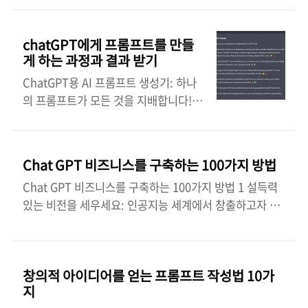
존의 계약서의 내용, 조항, 위험 요소 등이 있는지 검토할
가요? 9. 판매 페이지에 소셜 증거를 통합하려면 어떻게
수 있습니다. 1. #document_summary:[문서]" - 문서
해야 하나요? 10. 판매 페이지에서 사용할 수 있는 다양한
chatGPT에게 프롬프트를 만들
의 내용을 간략하게 요약하여 보여줍니다 2.
유형의 소셜 증거에는 어떤 것이 있나요? 11. 판매 페이지
게 하는 과정과 결과 받기
#document_generate :[서식 종류] [필요 정보] - 서식
에서 추천글을 ..
종류에 해당하는 법률 서식을 생성합니다. 3.
ChatGPT용 AI 프롬프트 생성기: 하나
#contract_review :[계약서] - 계약서의 내용, 조항, 위
의 프롬프트가 모든 것을 지배합니다!
험 요소 등을 검토하고 개선 방안을 제시합니다. 위 두개의
알고 계셨나요? ChatGPT를 사용하여
프롬프트 해시태그를 이용하여 필요한 법륜 문서 초안을
자체 프롬프트를 작성할 수 있습니다!
생성할 수 있습니다. 예를 들면, '근로 계약서'..
실제로 복사하여 붙여 넣기 하는 것만큼
Chat GPT 비즈니스를 구축하는 100가지 방법
이나 간단합니다. 아래 단계를 따라
Chat GPT 비즈니스를 구축하는 100가지 방법 1 설득력
ChatGPT를 사용해 보시면 업무량을 줄
있는 비전을 세우세요: 인공지능 세계에서 창출하고자 하
이고 하루의 시간을 절약할 수 있을 것입
는 영향력을 개략적으로 설명하면서 채팅 GPT 비즈니스
니다. ChatGPT는 훌륭하지만....
에 대한 명확하고 영감을 주는 비전을 정의하는 것으로 시
ChatGPT는 모든 사람의 업무에 혁신을
작하세요. 2 타겟 산업을 파악하세요: 채팅 GPT 기술이 상
가져왔습니다. 여기에는 부동산과 기업
창의적 아이디어를 얻는 프롬프트 작성법 10가
당한 가치를 제공할 수 있는 산업을 조사하고 파악하여 그
가 정신을 통해 소극적 소득을 창출하는
지
에 따라 서비스를 맞춤화하세요. 3 유능한 팀을 구성하세
고소득 전문가와 의사도 포함됩니다. 하