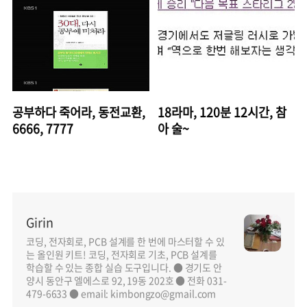
공부하다 죽어라, 동전교환,
18라마, 120분 12시간, 참
6666, 7777
아 술~
Girin
코딩, 전자회로, PCB 설계를 한 번에 마스터할 수 있
는 올인원 키트! 코딩, 전자회로 기초, PCB 설계를
학습할 수 있는 종합 실습 도구입니다. ● 경기도 안
양시 동안구 엘에스로 92, 19동 202호 ● 전화 031-
479-6633 ● email: kimbongzo@gmail.com