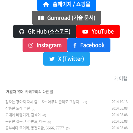
홈페이지 / 쇼핑몰
Gumroad (기술 문서)
Git Hub (소스코드)
YouTube
Instagram
Facebook
X (Twitter)
캐어랩
'
개발자 유머
' 카테고리의 다른 글
잠자는 강아지 자세 좀 보자~ 아무리 졸려도 그렇지...
2014.10.13
(1)
상큼한 노래 추천
2014.05.08
(0)
고대에 비행기가, 검색어
2014.05.08
(0)
곤란한 질문, 사라빈드, 어묵
2014.05.08
(0)
공부하다 죽어라, 동전교환, 6666, 7777
2014.05.08
(0)