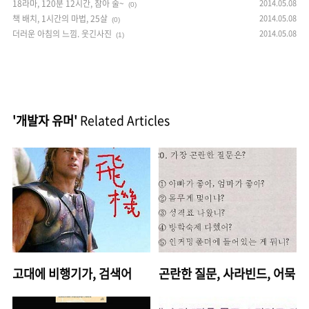
18라마, 120분 12시간, 참아 술~
2014.05.08
(0)
책 배치, 1시간의 마법, 25살
2014.05.08
(0)
더러운 아침의 느낌. 웃긴사진
2014.05.08
(1)
'개발자 유머'
Related Articles
고대에 비행기가, 검색어
곤란한 질문, 사라빈드, 어묵