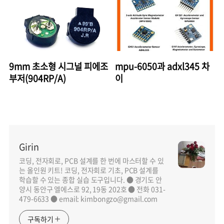
9mm 초소형 시그널 피에조
mpu-6050과 adxl345 차
부저(904RP/A)
이
Girin
코딩, 전자회로, PCB 설계를 한 번에 마스터할 수 있
는 올인원 키트! 코딩, 전자회로 기초, PCB 설계를
학습할 수 있는 종합 실습 도구입니다. ● 경기도 안
양시 동안구 엘에스로 92, 19동 202호 ● 전화 031-
479-6633 ● email: kimbongzo@gmail.com
구독하기