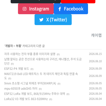
Instagram
Facebook
X (Twitter)
캐어랩
'
개발자
>
부품
' 카테고리의 다른 글
자주 사용하는 전자 부품 종류 이미지와 설명
2026.06.15
(0)
납땜 잘되는 곧은 전선으로 사용하는데 구리선, 에나멜선, 주석 도금
2026.06.10
단선
(0)
ESP32-P4 개발 보드
2026.06.09
(0)
MAX7219 8x8 LED 매트릭스 두 개 데이지 체인과 독립 연결 속
2026.06.09
도
(0)
9mm 초소형 시그널 피에조 부저(904RP/A)
2026.06.05
(0)
mpu-6050과 adxl345 차이
2026.06.05
(0)
ESP32 LoRa 개발 보드, 868/915MHz 주파수 대역
2026.06.04
(0)
LoRa32 V3 개발 보드 863-928MHz
2026.06.04
(0)