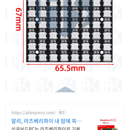
https://aliexpress.com/
광고
알리, 라즈베리파이 내 맘에 쏙드
는 오늘의 특가
싱글보드PC는 라즈베리파이로 기본