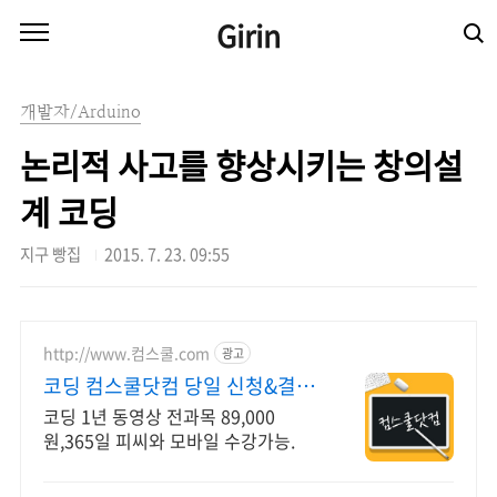
본문 바로가기
Girin
개발자/Arduino
논리적 사고를 향상시키는 창의설
계 코딩
지구 빵집
2015. 7. 23. 09:55
http://www.컴스쿨.com
광고
코딩 컴스쿨닷컴 당일 신청&결제
시 기프티콘!
코딩 1년 동영상 전과목 89,000
원,365일 피씨와 모바일 수강가능.