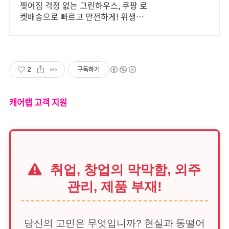
알뜰하게
찢어짐 걱정 없는 그린하우스, 쿠팡 로
켓배송으로 빠르고 안전하게! 위생이
중요한 요리에 꼭 필요한 위생장갑, 믿
고 쓰는 제품을 만나보세요.
2
구독하기
캐어랩 고객 지원
취업, 창업의 막막함, 외주
관리, 제품 부재!
당신의 고민은 무엇입니까? 현실과 동떨어