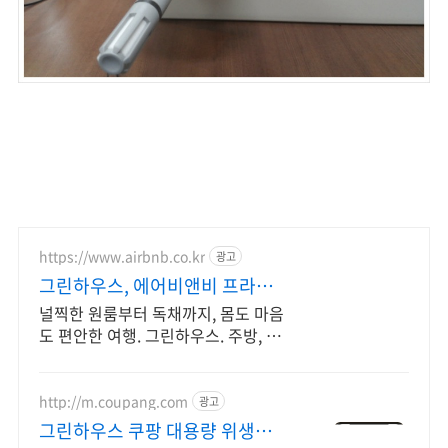
https://www.airbnb.co.kr
광고
그린하우스, 에어비앤비 프라이
빗한 감성 숙소
널찍한 원룸부터 독채까지, 몸도 마음
도 편안한 여행. 그린하우스. 주방, 수
영장, 자쿠지, 아기 침대. 필요한 모든
게 갖춰진 숙소를 예약하세요.
http://m.coupang.com
광고
그린하우스 쿠팡 대용량 위생장갑