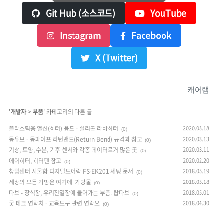
Git Hub (소스코드)
YouTube
Instagram
Facebook
X (Twitter)
캐어랩
'
개발자
>
부품
' 카테고리의 다른 글
플라스틱용 열선(히터) 용도 - 실리콘 라바히터
2020.03.18
(0)
동유보 - 동파이프 리턴밴드(Return Bend) 규격과 참고
2020.03.13
(0)
기상, 토양, 수분, 기후 센서와 각종 데이터로거 많은 곳
2020.03.11
(0)
에어히터, 히터팬 참고
2020.02.20
(0)
창업센터 사물함 디지털도어락 FS-EK201 세팅 문서
2018.05.19
(0)
세상의 모든 가방은 여기에. 가방몰
2018.05.18
(0)
다보 - 장식장, 유리진열장에 들어가는 부품. 탑다보
2018.05.01
(0)
굿 테크 연락처 - 교육도구 관련 연락요
2018.04.30
(0)