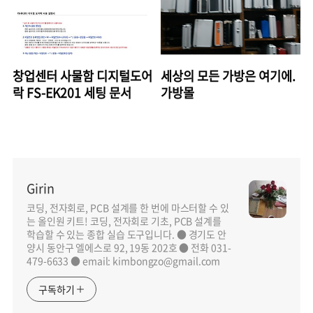
창업센터 사물함 디지털도어
세상의 모든 가방은 여기에.
락 FS-EK201 세팅 문서
가방몰
Girin
코딩, 전자회로, PCB 설계를 한 번에 마스터할 수 있
는 올인원 키트! 코딩, 전자회로 기초, PCB 설계를
학습할 수 있는 종합 실습 도구입니다. ● 경기도 안
양시 동안구 엘에스로 92, 19동 202호 ● 전화 031-
479-6633 ● email: kimbongzo@gmail.com
구독하기