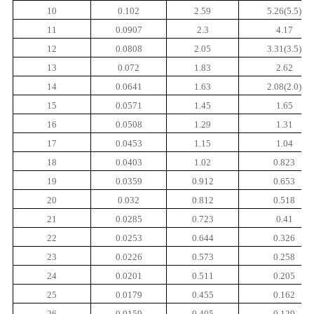
10
0.102
2.59
5.26(5.5)
11
0.0907
2.3
4.17
12
0.0808
2.05
3.31(3.5)
13
0.072
1.83
2.62
14
0.0641
1.63
2.08(2.0)
15
0.0571
1.45
1.65
16
0.0508
1.29
1.31
17
0.0453
1.15
1.04
18
0.0403
1.02
0.823
19
0.0359
0.912
0.653
20
0.032
0.812
0.518
21
0.0285
0.723
0.41
22
0.0253
0.644
0.326
23
0.0226
0.573
0.258
24
0.0201
0.511
0.205
25
0.0179
0.455
0.162
26
0.0159
0.405
0.129