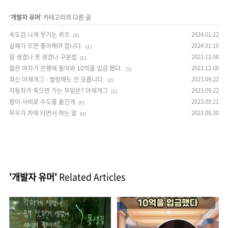
'
개발자 유머
' 카테고리의 다른 글
속도감 나게 웃기는 퀴즈
2024.01.22
(3)
실패가 뜨면 좋아해야 합니다.
2024.01.10
(1)
잘 생겼나 못 생겼나 구분법
2023.12.08
(1)
젊은 여자가 은행에 들아와 10억을 입금 했다.
2023.12.08
(1)
최신 아재개그 - 썰렁해도 전 모릅니다.
2023.09.22
(2)
자동차가 죽으면 가는 무덤은? 아재개그
2023.09.22
(1)
왕이 사비로 수도를 옮긴게
2023.09.21
(0)
무우가 차에 타면서 하는 말
2023.08.30
(0)
'개발자 유머'
Related Articles