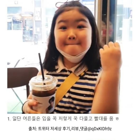
출처: 트위터 저세상 후기,리뷰,댓글@qDxKIDh9z