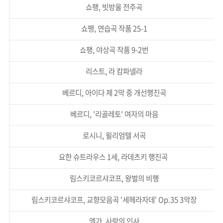
쇼팽, 빗방울 전주곡
쇼팽, 연습곡 작품 25-1
쇼팽, 야상곡 작품 9-2번
리스트, 라 캄파넬라
베르디, 아이다 제 2막 중 개선행진곡
베르디, '리골레토' 여자의 마음
로시니, 윌리엄텔 서곡
요한 슈트라우스 1세, 라데츠키 행진곡
림스키코르샤코프, 왕벌의 비행
림스키코르샤코프, 교향모음곡 '세헤라자데' Op.35 3악장
엘가, 사랑의 인사