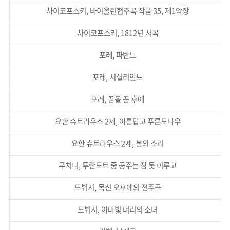
차이코프스키, 바이올린협주곡 작품 35, 제1악장
차이코프스키, 1812년 서곡
포레, 파반느
포레, 시실리안느
포레, 꿈을 꾼 후에
요한 슈트라우스 2세, 아름답고 푸른도나우
요한 슈트라우스 2세, 봄의 소리
푸치니, 투란도트 중 공주는 잠 못 이루고
드뷔시, 목신 오후에의 전주곡
드뷔시, 아마빛 머리의 소녀