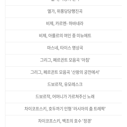
엘가, 위풍당당행진곡
비제, 카르멘- 하바네라
비제, 아를르의 여인 중 미뉴에트
마스네, 타이스 명상곡
그리그, 페르귄트 모음곡 '아침'
그리그, 페르귄트 모음곡 '산왕의 궁전에서'
드보르작, 유모레스크
드보르작, 어머니가 가르쳐주신 노래
차이코프스키, 호두까기 인형 '러시아의 춤 트레팍'
차이코프스키, 백조의 호수 '정경'