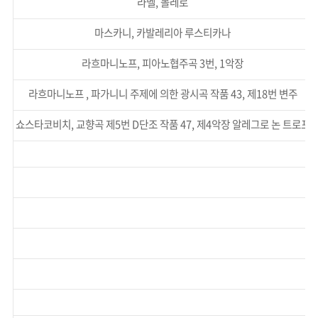
라벨, 볼레로
마스카니, 카발레리아 루스티카나
라흐마니노프, 피아노협주곡 3번, 1악장
라흐마니노프 , 파가니니 주제에 의한 광시곡 작품 43, 제18번 변주
쇼스타코비치, 교향곡 제5번 D단조 작품 47, 제4악장 알레그로 논 트로포