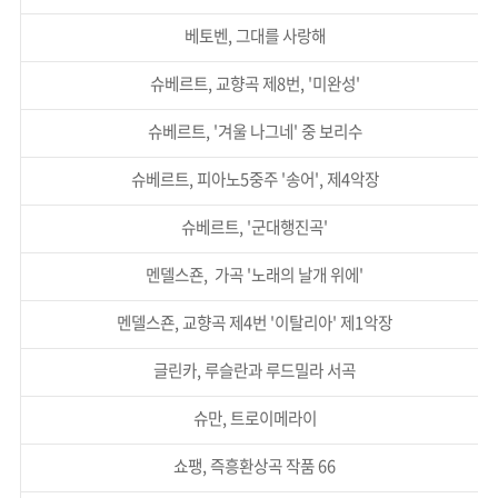
베토벤, 그대를 사랑해
슈베르트, 교향곡 제8번, '미완성'
슈베르트, '겨울 나그네' 중 보리수
슈베르트, 피아노5중주 '송어', 제4악장
슈베르트, '군대행진곡'
멘델스죤, 가곡 '노래의 날개 위에'
멘델스죤, 교향곡 제4번 '이탈리아' 제1악장
글린카, 루슬란과 루드밀라 서곡
슈만, 트로이메라이
쇼팽, 즉흥환상곡 작품 66