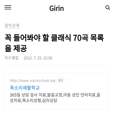
본문 바로가기
Girin
음악교육
꼭 들어봐야 할 클래식 70곡 목록
을 제공
지구 빵집
2012. 7. 25. 15:36
http://www.voiceschool.org
광고
목소리재활학교
365일 상담 검사 치료,발음교정,아동 성인 언어치료,음
성치료,목소리성형,심리상담