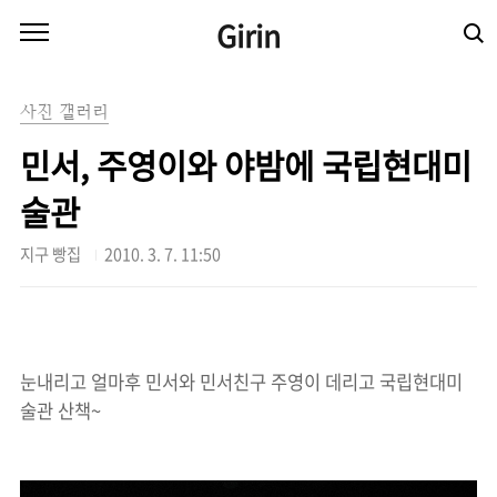
본문 바로가기
Girin
사진 갤러리
민서, 주영이와 야밤에 국립현대미
술관
지구 빵집
2010. 3. 7. 11:50
눈내리고 얼마후 민서와 민서친구 주영이 데리고 국립현대미
술관 산책~