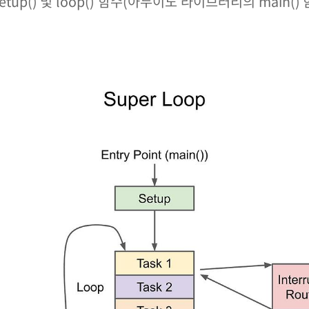
tup() 및 loop() 함수(아두이노 라이브러리의 main(