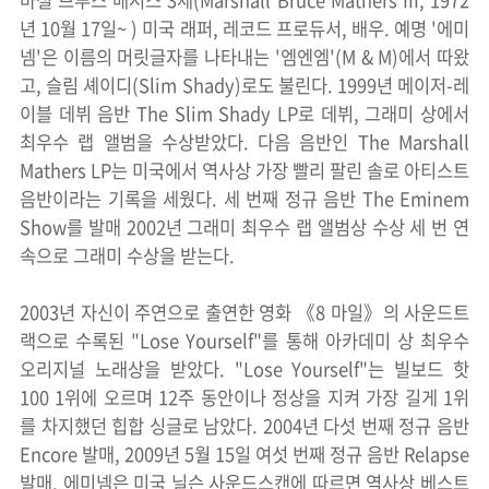
마셜 브루스 매서스 3세(Marshall Bruce Mathers III, 1972
년 10월 17일~ ) 미국 래퍼, 레코드 프로듀서, 배우. 예명 '에미
넴'은 이름의 머릿글자를 나타내는 '엠엔엠'(M & M)에서 따왔
고, 슬림 셰이디(Slim Shady)로도 불린다. 1999년 메이저-레
이블 데뷔 음반 The Slim Shady LP로 데뷔, 그래미 상에서
최우수 랩 앨범을 수상받았다. 다음 음반인 The Marshall
Mathers LP는 미국에서 역사상 가장 빨리 팔린 솔로 아티스트
음반이라는 기록을 세웠다. 세 번째 정규 음반 The Eminem
Show를 발매 2002년 그래미 최우수 랩 앨범상 수상 세 번 연
속으로 그래미 수상을 받는다.
2003년 자신이 주연으로 출연한 영화 《8 마일》의 사운드트
랙으로 수록된 "Lose Yourself"를 통해 아카데미 상 최우수
오리지널 노래상을 받았다. "Lose Yourself"는 빌보드 핫
100 1위에 오르며 12주 동안이나 정상을 지켜 가장 길게 1위
를 차지했던 힙합 싱글로 남았다. 2004년 다섯 번째 정규 음반
Encore 발매, 2009년 5월 15일 여섯 번째 정규 음반 Relapse
발매. 에미넴은 미국 닐슨 사운드스캔에 따르면 역사상 베스트