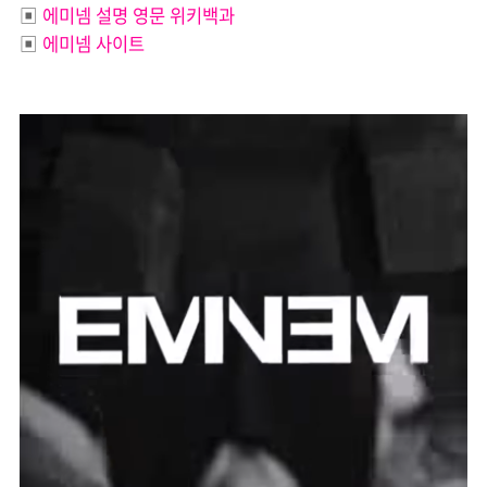
▣
에미넴 설명 영문 위키백과
▣
에미넴 사이트