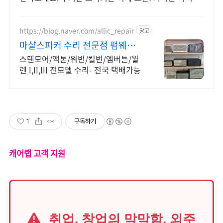
피커, 편리하게 어디든 즐겨보세요.
https://blog.naver.com/allic_repair
광고
마샬스피커 수리 전문점 펌웨어/
벽돌 /업데이트 수리
스탠모어/액톤/워번/킬번/엠버튼/윌
렌 I,II,III 전모델 수리- 전국 택배가능
1
구독하기
캐어랩 고객 지원
취업, 창업의 막막함, 외주