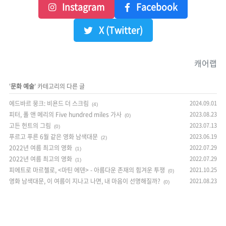
Instagram
Facebook
X (Twitter)
캐어랩
'
문화 예술
' 카테고리의 다른 글
에드바르 뭉크: 비욘드 더 스크림
2024.09.01
(4)
피터, 폴 앤 메리의 Five hundred miles 가사
2023.08.23
(0)
고든 헌트의 그림
2023.07.13
(0)
푸르고 푸른 6월 같은 영화 남색대문
2023.06.19
(2)
2022년 여름 최고의 영화
2022.07.29
(1)
2022년 여름 최고의 영화
2022.07.29
(1)
피에트로 마르첼로, <마틴 에덴> - 아름다운 존재의 힘겨운 투쟁
2021.10.25
(0)
영화 남색대문, 이 여름이 지나고 나면, 내 마음이 선명해질까?
2021.08.23
(0)