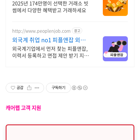
규 가입 시 5만원 혜택
2025년 174만명이 선택한 거래소 빗
썸에서 다양한 혜택받고 거래하세요
http://www.peoplenjob.com
광고
외국계 취업 no1 피플앤잡 외국
계기업 취업은 피플앤잡
외국계기업에서 먼저 찾는 피플앤잡,
이력서 등록하고 면접 제안 받기 지금
지원하면 합격률 UP! 이직 필살기, 피
플앤잡
공감
구독하기
캐어랩 고객 지원