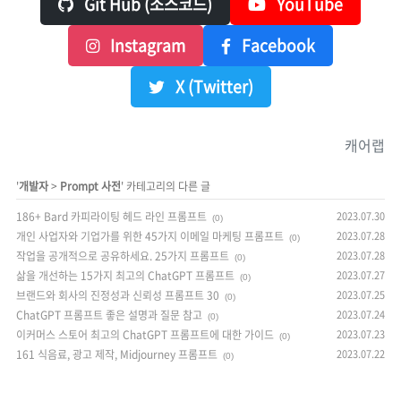
Git Hub (소스코드)
YouTube
Instagram
Facebook
X (Twitter)
캐어랩
'
개발자
>
Prompt 사전
' 카테고리의 다른 글
186+ Bard 카피라이팅 헤드 라인 프롬프트
2023.07.30
(0)
개인 사업자와 기업가를 위한 45가지 이메일 마케팅 프롬프트
2023.07.28
(0)
작업을 공개적으로 공유하세요. 25가지 프롬프트
2023.07.28
(0)
삶을 개선하는 15가지 최고의 ChatGPT 프롬프트
2023.07.27
(0)
브랜드와 회사의 진정성과 신뢰성 프롬프트 30
2023.07.25
(0)
ChatGPT 프롬프트 좋은 설명과 질문 참고
2023.07.24
(0)
이커머스 스토어 최고의 ChatGPT 프롬프트에 대한 가이드
2023.07.23
(0)
161 식음료, 광고 제작, Midjourney 프롬프트
2023.07.22
(0)