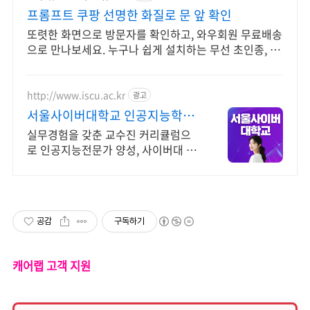
프롬프트 쿠팡 선명한 화질로 문 앞 확인
또렷한 화면으로 방문자를 확인하고, 와우회원 무료배송
으로 만나보세요. 누구나 쉽게 설치하는 무선 초인종, 와
우회원 5% 캐시적립 혜택!
http://www.iscu.ac.kr
광고
서울사이버대학교 인공지능학과
2026 가을학기 신편입생
실무경험을 갖춘 교수진 커리큘럼으
로 인공지능전문가 양성, 사이버대 신
입생 수 1위 장학금 지급 1위, 학사 석
사 박사 온라인복수학위까지
공감
구독하기
캐어랩 고객 지원