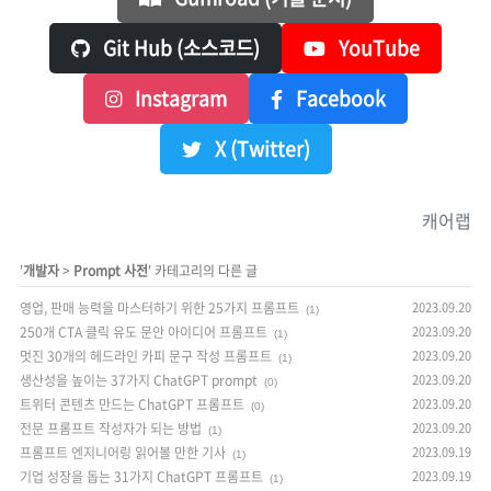
Git Hub (소스코드)
YouTube
Instagram
Facebook
X (Twitter)
캐어랩
'
개발자
>
Prompt 사전
' 카테고리의 다른 글
영업, 판매 능력을 마스터하기 위한 25가지 프롬프트
2023.09.20
(1)
250개 CTA 클릭 유도 문안 아이디어 프롬프트
2023.09.20
(1)
멋진 30개의 헤드라인 카피 문구 작성 프롬프트
2023.09.20
(1)
생산성을 높이는 37가지 ChatGPT prompt
2023.09.20
(0)
트위터 콘텐츠 만드는 ChatGPT 프롬프트
2023.09.20
(0)
전문 프롬프트 작성자가 되는 방법
2023.09.20
(1)
프롬프트 엔지니어링 읽어볼 만한 기사
2023.09.19
(1)
기업 성장을 돕는 31가지 ChatGPT 프롬프트
2023.09.19
(1)