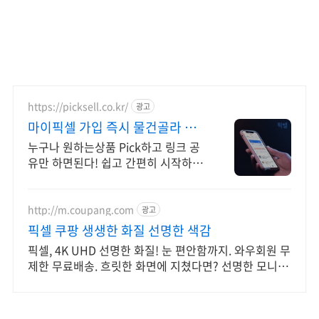
https://picksell.co.kr/
광고
마이픽셀 가입 즉시 물건골라 판
매시작
누구나 원하는상품 Pick하고 링크 공
유만 하면된다! 쉽고 간편히 시작하세
요! 판매수수료 배송완료+1일 즉시 입
금! 중개수수료 ZERO 바로 시작해보
세요!
http://m.coupang.com
광고
픽셀 쿠팡 생생한 화질 선명한 색감
픽셀, 4K UHD 선명한 화질! 눈 편안함까지. 와우회원 무
제한 무료배송. 흐릿한 화면에 지쳤다면? 선명한 모니터
로켓배송으로 만나보세요.