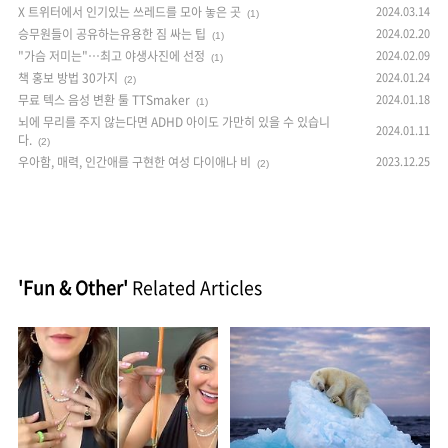
X 트위터에서 인기있는 쓰레드를 모아 놓은 곳
2024.03.14
(1)
승무원들이 공유하는유용한 짐 싸는 팁
2024.02.20
(1)
"가슴 저미는"…최고 야생사진에 선정
2024.02.09
(1)
책 홍보 방법 30가지
2024.01.24
(2)
무료 텍스 음성 변환 툴 TTSmaker
2024.01.18
(1)
뇌에 무리를 주지 않는다면 ADHD 아이도 가만히 있을 수 있습니
2024.01.11
다.
(2)
우아함, 매력, 인간애를 구현한 여성 다이애나 비
2023.12.25
(2)
'Fun & Other'
Related Articles