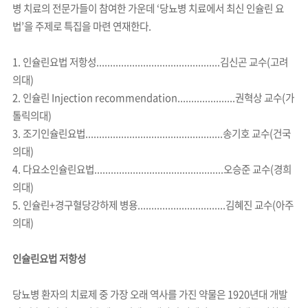
병 치료의 전문가들이 참여한 가운데 ‘당뇨병 치료에서 최신 인슐린 요
법’을 주제로 특집을 마련 연재한다.
1. 인슐린요법 저항성.............................................김신곤 교수(고려
의대)
2. 인슐린 Injection recommendation.....................권혁상 교수(가
톨릭의대)
3. 조기인슐린요법..................................................송기호 교수(건국
의대)
4. 다요소인슐린요법...............................................오승준 교수(경희
의대)
5. 인슐린+경구혈당강하제 병용................................김혜진 교수(아주
의대)
인슐린요법 저항성
당뇨병 환자의 치료제 중 가장 오래 역사를 가진 약물은 1920년대 개발