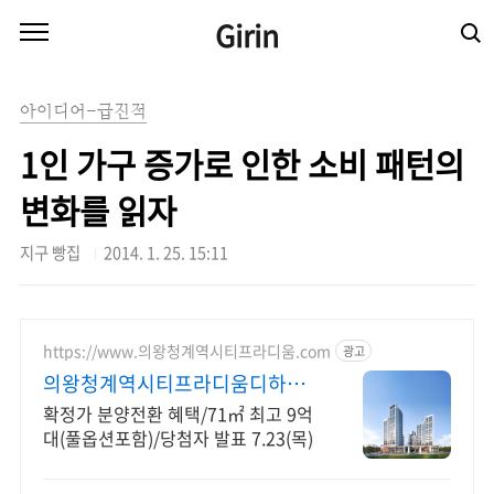
본문 바로가기
Girin
아이디어-급진적
1인 가구 증가로 인한 소비 패턴의
변화를 읽자
지구 빵집
2014. 1. 25. 15:11
https://www.의왕청계역시티프라디움.com
광고
의왕청계역시티프라디움디하모
니
확정가 분양전환 혜택/71㎡ 최고 9억
대(풀옵션포함)/당첨자 발표 7.23(목)