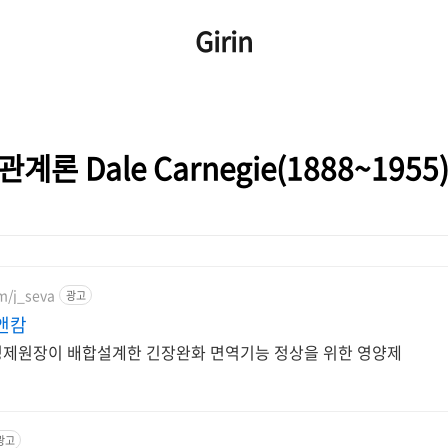
Girin
론 Dale Carnegie(1888~1955
om/j_seva
광고
앤캄
제원장이 배합설계한 긴장완화 면역기능 정상을 위한 영양제
광고