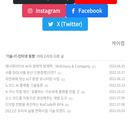
Instagram
Facebook
X (Twitter)
캐어랩
'
기술-IT-인터넷 동향
' 카테고리의 다른 글
제너레이티브 AI의 경제적 잠재력 - McKinsey & Company
2023.06.20
(1)
사물 DID(사물 분산 신원증명)이란?
2022.10.27
(1)
자연재해 막는 IoT 환경 모니터링 사업
2022.06.23
(1)
노코드 AI 플랫폼 기술동향
2022.03.23
(0)
누구나 직접 생산·유통하는 가상세계 플랫폼 만들 것
2021.10.21
(0)
소스 코드를 자동으로 생성해주는 개발 도구
2021.07.09
(1)
디지털 전환을 촉진하는 NoCode와 RPA
2021.07.08
(0)
2021년 우리의 삶을 변화시킬 기술 트렌드
2021.03.03
(0)