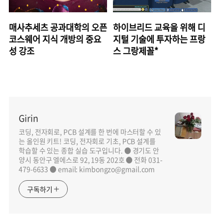
매사추세츠 공과대학의 오픈
하이브리드 교육을 위해 디
코스웨어 지식 개방의 중요
지털 기술에 투자하는 프랑
성 강조
스 그랑제꼴*
Girin
코딩, 전자회로, PCB 설계를 한 번에 마스터할 수 있
는 올인원 키트! 코딩, 전자회로 기초, PCB 설계를
학습할 수 있는 종합 실습 도구입니다. ● 경기도 안
양시 동안구 엘에스로 92, 19동 202호 ● 전화 031-
479-6633 ● email: kimbongzo@gmail.com
구독하기