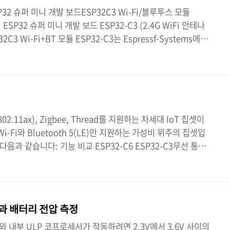
SP32 슈퍼 미니 개발 보드ESP32C3 Wi-Fi/블루투스 모듈
E용) ESP32 슈퍼 미니 개발 보드 ESP32-C3 (2.4G WiFi 안테나
2C3 Wi-Fi+BT 모듈 ESP32-C3는 Espressf-Systems에서
 무선 통신 칩으로, ESP32 시리즈의 새로운 제품입니다. 안정
주변 장치 지원에 중점을 두어 다양한 사물 인터넷(IoT) 애플리
 강력한 CPU: ESP32-C3, 최대 160MHz로 작동하는 32
 Wi-Fi: 802.11b/g/n 프로토콜, ..
(802.11ax), Zigbee, Thread를 지원하는 차세대 IoT 칩셋이
Wi-Fi와 Bluetooth 5(LE)만 지원하는 가성비 위주의 칩셋입
다음과 같습니다: 기능 비교 ESP32-C6 ESP32-C3무선 통신
ee 3.0, Thread, BLE 5Wi-Fi 4 (802.11b/g/n), BLE 5.0스마
 지원 (Thread/Wi-Fi)Wi-Fi를 통한 Matter 지원 (제한적)
대 160 MHz)RISC-V 32-bit (최대 160 MHz)IO 인터페이스추
용과 배터리 전압 측정
)와 내부 ULP 코프로세서가 작동하려면 2.3V에서 3.6V 사이의