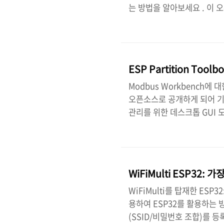
는 방법을 알아보세요 . 이 
부 ESP32 개발 보드는 플
아두이노 IDE가 ESP32 
같은 오류 메시지가 표시됨을
다. BOOT/FLASH 버튼을
ESP Partition To
로드하는 동시에 ESP32 보드 
Modbus Workbench에 대
오픈소스로 공개하게 되어 기쁩니다
관리를 위한 데스크톱 GUI 
겠지만, 텍스트 편집기에서 pa
으로 계산하고, 4K/64K 
는 레이아웃을 발견하는 과정을 
작업 흐름을 시각화하고, 안
WiFiMulti ESP32:
어 있습니다. - 프로젝트..
WiFiMulti를 탑재한 ESP3
용하여 ESP32를 활용하는 방
(SSID/비밀번호 조합)를 등록