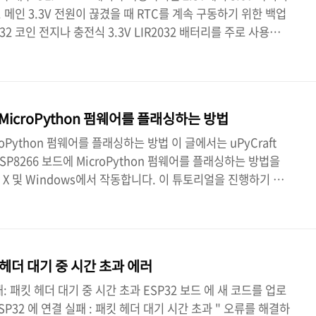
메인 3.3V 전원이 끊겼을 때 RTC를 계속 구동하기 위한 백업
32 코인 전지나 충전식 3.3V LIR2032 배터리를 주로 사용합
위: 2.3V ~ 3.6V딥 슬립 전류 소비: 약 5 uA ~ 150uA(개
능에 따라 차이가 날 수 있습니다.)최대 허용 전압: 절대 최대
레이터 없이 5V나 충전된 3.7V Li-Po 배터리를 RTC 전원 핀
배터리 백업 구현 방법정전 시 ESP32의 내부 RTC에만 전원을
에 MicroPython 펌웨어를 플래싱하는 방법
croPython 펌웨어를 플래싱하는 방법 이 글에서는 uPyCraft
ESP8266 보드에 MicroPython 펌웨어를 플래싱하는 방법을
OS X 및 Windows에서 작동합니다. 이 튜토리얼을 진행하기 전
uPyCraft IDE를 PC에 설치하십시오. Windows PC -
X - uPyCraft IDE 설치Linux Ubuntu - uPyCraft IDE 설치
치되어 있다면 ESP32 또는 ESP8266 보드에 MicroPython 펌
다 . 이 글은 두 부분으로 나뉘..
 헤더 대기 중 시간 초과 에러
패: 패킷 헤더 대기 중 시간 초과 ESP32 보드 에 새 코드를 업로
SP32 에 연결 실패 : 패킷 헤더 대기 시간 초과 " 오류를 해결하