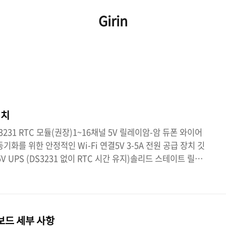
Girin
위치
S3231 RTC 모듈(권장)1~16채널 5V 릴레이암-암 듀폰 와이어
 동기화를 위한 안정적인 Wi-Fi 연결5V 3-5A 전원 공급 장치 깃
5V UPS (DS3231 없이 RTC 시간 유지)솔리드 스테이트 릴레
 설정)미니 냉각 팬 (ESP32 냉각용)도서관아두이노JsonNTP클
설치⚠️다운로드 및 설치ESP32 윈도우/리눅스 드라이버CH340G:
nz/ch340.htmlCP2102:
oftware-and-tools/usb-to-uart-bridge-vcp-drive..
 보드 세부 사항