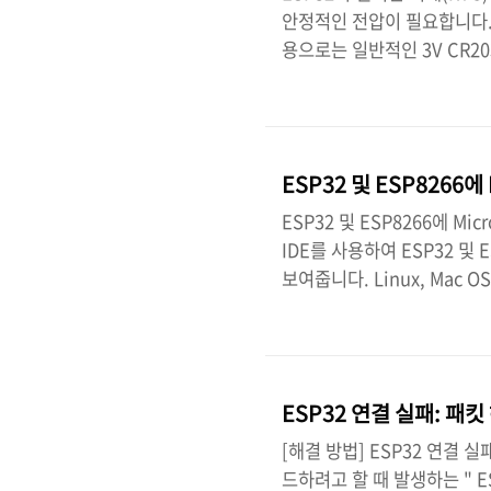
안정적인 전압이 필요합니다. 
용으로는 일반적인 3V CR20
니다. 핵심 전압 사양동작 전압 범
발 보드의 전원 레귤레이터 성
전압은 3.6V입니다. 감압 레귤
에 직접 연결하면 안 됩니다.
ESP32 및 ESP8266
공급하려면 배터리를 V..
ESP32 및 ESP8266에 Mi
IDE를 사용하여 ESP32 및 
보여줍니다. Linux, Mac 
에 다음 가이드 중 하나를 따라 
uPyCraft IDE 설치Mac OS 
PC에 uPyCraft IDE가 설
웨어를 빠르게 설치할 수 있습니
ESP32 연결 실패: 패킷
[해결 방법] ESP32 연결 실
드하려고 할 때 발생하는 " E