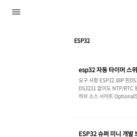
본문 바로가기
ESP32
esp32 자동 타이머 스
요구 사항 ESP32 38P 핀D
DS3231 없이도 NTP/RTC
허브 소스 사이트 Optional
이(SSR DC-AC) (고부하
라이언트RTClib 1.14.1
https://sparks.gogo.co.
https://www.silabs.com/s
ESP32 슈퍼 미니 개발