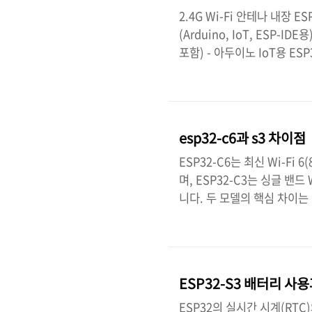
2.4G Wi-Fi 안테나 내장 E
(Arduino, IoT, ESP-ID
포함) - 아두이노 IoT용 ESP3
출시한 저전력 고성능 Wi-Fi
적인 Wi-Fi 연결과 풍부한 
케이션에 적합합니다. 제품 사양:
비트 RISC-V 싱글 코어 프로세서
esp32-c6과 s3 차이점
ESP32-C6는 최신 Wi-Fi 6
며, ESP32-C3는 싱글 밴드 
니다. 두 모델의 핵심 차이는 
Wi-Fi 6 (802.11ax), Zigb
트홈 표준Matter 프로토콜 완벽
프로세서RISC-V 32-bit (최
가로 2x TWAI(CA..
ESP32-S3 배터리 사
ESP32의 실시간 시계(RTC