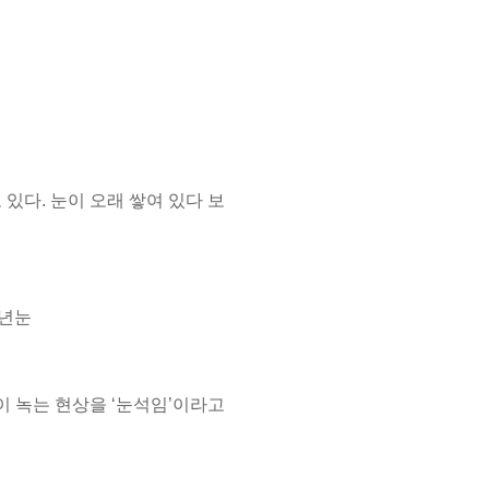
 있다. 눈이 오래 쌓여 있다 보
만년눈
이 녹는 현상을 ‘눈석임’이라고