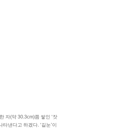
자(약 30.3cm)쯤 쌓인 ‘잣
 나타낸다고 하겠다. ‘길눈’이