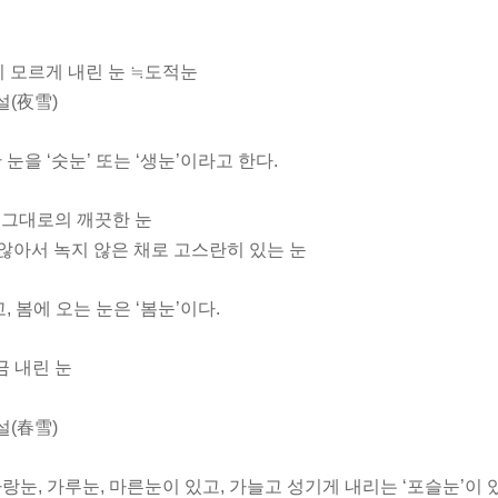
이 모르게 내린 눈 ≒도적눈
야설(夜雪)
눈을 ‘숫눈’ 또는 ‘생눈’이라고 한다.
상태 그대로의 깨끗한 눈
밟지 않아서 녹지 않은 채로 고스란히 있는 눈
, 봄에 오는 눈은 ‘봄눈’이다.
조금 내린 눈
설(春雪)
랑눈, 가루눈, 마른눈이 있고, 가늘고 성기게 내리는 ‘포슬눈’이