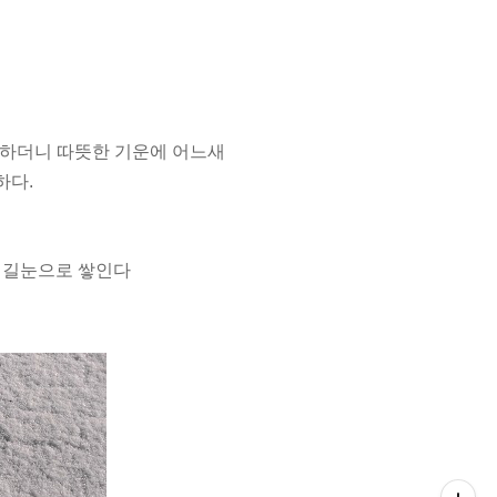
 하더니 따뜻한 기운에 어느새
하다.
도둑눈이 길눈으로 쌓인다