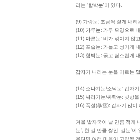
리는 ‘함박눈’이 있다.
(9) 가랑눈: 조금씩 잘게 내리
(10) 가루눈: 가루 모양으로 
(11) 마른눈: 비가 섞이지 않
(12) 포슬눈: 가늘고 성기게
(13) 함박눈: 굵고 탐스럽게 
갑자기 내리는 눈을 이르는 말에
(14) 소나기눈/소낙눈: 갑자
(15) 싸라기눈/싸락눈: 빗
(16) 폭설(暴雪): 갑자기 많
겨울 발자국이 날 만큼 적게 내린
눈’, 한 길 만큼 쌓인 ‘길눈
온다면 여러 마을이 고립될 