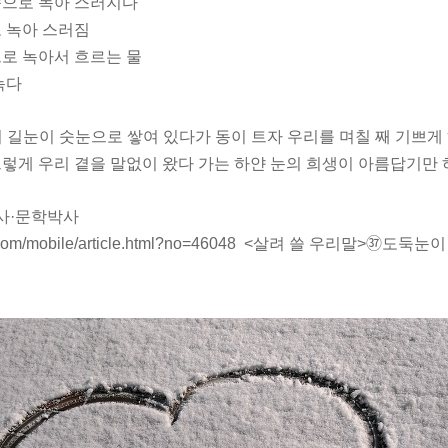
 속으로 녹아 스러지다
로 녹아 스러짐
속으로 녹아서 흐르는 물
 녹다
 길눈이 숫눈으로 쌓여 있다가 동이 트자 우리를 며칠 째 기쁘게
렇게 우리 곁을 말없이 왔다 가는 하얀 눈의 희생이 아름답기만 
사·문학박사
gyo.com/mobile/article.html?no=46048 <살려 쓸 우리말>㊲