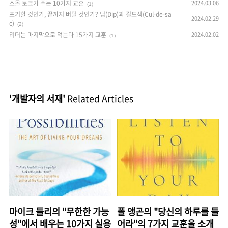
스몰 토크가 주는 10가지 교훈
2024.03.06
(1)
포기할 것인가, 끝까지 버틸 것인가? 딥(Dip)과 컬드색(Cul-de-sa
2024.02.29
c)
(2)
리더는 마지막으로 먹는다 15가지 교훈
2024.02.02
(1)
'개발자의 서재'
Related Articles
마이크 둘리의 "무한한 가능
폴 앵곤의 "당신의 하루를 들
성"에서 배우는 10가지 실용
어라"의 7가지 교훈을 소개