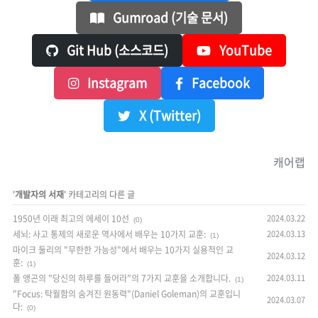
Gumroad (기술 문서)
Git Hub (소스코드)
YouTube
Instagram
Facebook
X (Twitter)
캐어랩
'
개발자의 서재
' 카테고리의 다른 글
1950년 이래 최고의 에세이 10선
2024.03.22
(0)
세뇌: 사고 통제의 새로운 역사에서 배우는 10가지 교훈:
2024.03.13
(1)
마이크 둘리의 "무한한 가능성"에서 배우는 10가지 실용적인 교
2024.03.12
훈:
(1)
폴 앵곤의 "당신의 하루를 들어라"의 7가지 교훈을 소개합니다.
2024.03.11
(1)
"Focus: 탁월함의 숨겨진 원동력"(Daniel Goleman)의 교훈입니
2024.03.07
다:
(0)