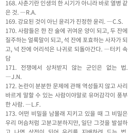
168. 사춘기란 인생의 한 시기가 아니라 바로 열병 같
은 것. ―R.A.
169. 강요된 것이 아닌 윤리가 진정한 윤리. ―C.S.
170. 사람들은 한 잔 술에 귀여운 양이 되고, 두 잔에
질주하는 얼룩말이 되고, 석 잔에 포효하는 사자가 되
고, 넉 잔에 어리석은 나귀로 되돌아간다. ―터키 속
담
171. 전쟁에서 상처받지 않는 군인은 없는 법.
―J.N.
172. 논란이 분분한 문제에 관해 역성들지 않고 사리
바르게 말할 수 있는 사람이야말로 유머감각이 풍부
한 사람. ―L.F.
173. 어떤 비밀을 남몰래 지키고 있을 때 그 비밀은
우리 머슴처럼 고분고분하지만, 일단 그것을 발설하
고 나면 상전이 되어 우리를 지배하려 드는 법.