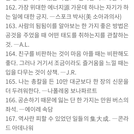
162. 가장 위대한 에너지源 가운데 하나는 자기가 하
는 일에 대한 긍지. ―스포크 박사(美 소아과의사)
163. 사람의 됨됨이를 알아보는 한 가지 좋은 방법은
공것을 주었을 때 어떤 태도를 취하는지를 관찰하는
것. ―A.L.
164. 친구를 비판하는 것이 마음 아플 때는 비판해도
좋다. 그러나 거기서 조금이라도 즐거움을 느낄 때는
입을 다무는 것이 상책. ―J.R.
165. 나는 총칼을 든 10만 대군보다 한 장의 신문을
더 두려워한다. ―나폴레옹 보나파르트
166. 공손하기 때문에 잃는 단 한 가지는 만원 버스의
좌석. ―에이레 속담
167. 역사란 피할 수 있었던 일들의 集大成. ―콘라
드 아데나워