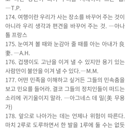
―T.P.
174. 여행이란 우리가 사는 장소를 바꾸어 주는 것이
아니라 우리 생각과 편견을 바꾸어 주는 것. ―아나
톨 프랑스
175. 눈여겨 볼 때와 눈감아 줄 때를 아는 아내가 良
妻. ―A.H.
176. 겁쟁이도 고난을 이겨 낼 수 있지만 용기 있는
사람만이 불안을 이겨 낼 수 있다.―M.M.
177. 어떤 민족을 이해하고 싶거든 그들의 민속춤을
보고 민요를 들어라. 결코 그들의 정치인들이 떠드는
소리에 귀기울이지 말라. ―아그네스 데 밀(美 무용
가)
178. 앞으로 나아가는 데는 언제나 위험이 따른다.
마치 2루로 도루하면서 한 발을 1루에 둘 수는 없듯