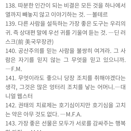
138. 따분한 인간이 되는 비결은 모든 것을 하나에서
열까지 빼놓지 않고 이야기하는 것. ―볼테르
139. 다른 사람을 설득하는 가장 좋은 도구는 우리의
귀. 즉 상대편 말에 우선 귀를 기울여 듣는 것. ―딘 러
스크(前 美국무장관)
140. 공산주의를 믿는 사람을 불쌍히 여겨라. 그 사
람은 자기를 믿지 않는 그 무엇을 믿고 있으니까.
―F.M.
141. 무엇이라도 좋으니 당장 조치를 취해야겠다는
생각, 그것은 많은 엉터리 조치를 낳는 어머니.―대
니얼 웹스터
142. 권태의 치료제는 호기심이지만 호기심을 고치
는 약은 아무 것도 없다. ―M.F.A.
143. 가장 좋은 선물은 모두가 서로를 감싸주는 행복