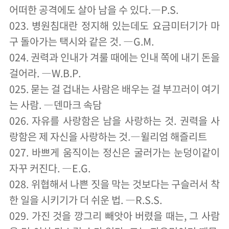
어떠한 공격에도 살아 남을 수 있다.―P.S.
023. 병원침대란 정지해 있는데도 요금미터기가 마
구 돌아가는 택시와 같은 것. ―G.M.
024. 권력과 인내가 겨룰 때에는 인내 쪽에 내기 돈을
걸어라. ―W.B.P.
025. 묻는 걸 겁내는 사람은 배우는 걸 부끄러이 여기
는 사람. ―덴마크 속담
026. 자유를 사랑함은 남을 사랑하는 것. 권력을 사
랑함은 제 자신을 사랑하는 것.―윌리엄 해즐리트
027. 바쁘게 움직이는 정신은 굴러가는 눈덩이같이
자꾸 커진다. ―E.G.
028. 위협해서 나쁜 짓을 막는 것보다는 구슬러서 착
한 일을 시키기가 더 쉬운 법. ―R.S.S.
029. 가진 것을 깡그리 빼앗아 버렸을 때는, 그 사람