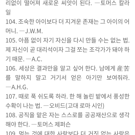
리없이 떨어져 새로운 씨앗이 된다. ―토머스 칼라
일
104. 조숙한 아이보다 더 지겨운 존재는 그 아이의 어
머니. ―J.W.M.
105. 아픔 없이 자기 자신을 다시 만들 수는 없는 법.
제 자신이 곧 대리석이자 그걸 쪼는 조각가가 돼야 하
기 때문. ―A.C.
106. 세상은 결과만을 알고 싶어 한다. 남에게 産苦
를 말하지 말고 거기서 얻은 아기만 보여줘라.
―A.H.G.
107. 때로 푹 쉬도록 하라. 한 해 놀린 밭에서 풍성한
수확이 나는 법. ―오비드(고대 로마 시인)
108. 공직을 맡은 자는 스스로를 공공재산으로 생각
해야 한다. ―토머스 제퍼슨
109. 먹는 것에 대한 사랑보다 더 거짓 없는 사랑은