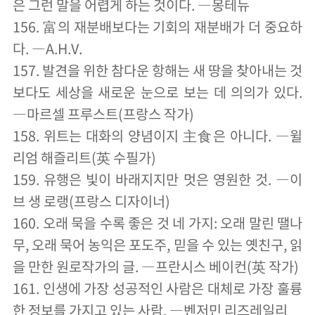
은 그런 말을 어렵게 하는 것이다. ―몽테뉴
156. 富의 재분배보다는 기회의 재분배가 더 중요하
다. ―A.H.V.
157. 발견을 위한 참다운 항해는 새 땅을 찾아내는 것
보다도 세상을 새로운 눈으로 보는 데 의의가 있다.
―마르셀 프루스트(프랑스 작가)
158. 위트는 대화의 양념이지 主食은 아니다. ―윌
리엄 해즐리트(英 수필가)
159. 유행은 빛이 바래지지만 멋은 영원한 것. ―이
브 생 로랭(프랑스 디자이너)
160. 오래 묵을 수록 좋은 것 네 가지: 오래 말린 땔나
무, 오래 묵어 농익은 포도주, 믿을 수 있는 옛친구, 읽
을 만한 원로작가의 글. ―프란시스 베이컨(英 작가)
161. 인생에 가장 성공적인 사람은 대체로 가장 훌륭
한 정보를 가지고 있는 사람. ―벤저민 리즈레일리