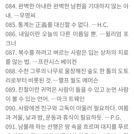
084. 완벽한 아내란 완벽한 남편을 기대하지 않는 아
내. ―무명씨
085. 통계는 正義를 대신할 수 없다. ―H.C.
086. 내일이란 오늘의 다른 이름일 뿐. ―윌리엄 포
크너
087. 복수를 하려고 벼르는 사람은 입는 상처의 치료
를 않는 법. ―프란시스 베이컨
088. 수천 그루의 나무로 울창해진 숲도 한 톨의 도토
리로부터 비롯된 것.―랠프 월도 에머슨
089. 친절이란 귀먹은 사람이 들을 수 있고 눈먼 사람
이 볼 수 있는 언어. ―마크 트웨인
090. 사람에겐 친구와 고독이 아울러 필요하다. 여름
과 겨울, 낮과 밤, 운동과 휴식이 필요하듯. ―P.G.
091. 남몰래 하는 선행은 땅 속을 흐르며 대지를 푸르