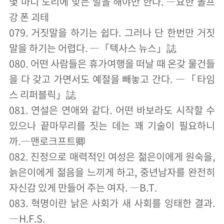
몇 마디 도리에 맞는 말을 해야만 한다. ―요한 볼프
강 폰 괴테
079. 거짓말을 하기는 쉽다. 그러나 단 한번만 거짓
말을 하기는 어렵다. ―「텍사스 뉴스」誌
080. 어떤 사람들은 휴가여행을 떠날 때 온갖 물건들
을 다 갖고 가면서도 예절을 빼놓고 간다. ―「타임
스 리퍼블릭」誌
081. 연설은 연애와 같다. 어떤 바보라도 시작할 수
있으나 끝마무리를 짓는 데는 꽤 기술이 필요하니
까.―맨로크프트卿
082. 진정으로 매력적인 여성은 젊은이에게 원숙을,
늙은이에게 젊음을 느끼게 하고, 중년남자를 완전히
자신감 있게 만들어 주는 여자. ―B.T.
083. 혁명이란 낡은 사회가 새 사회를 잉태한 결과.
―H.F.S.