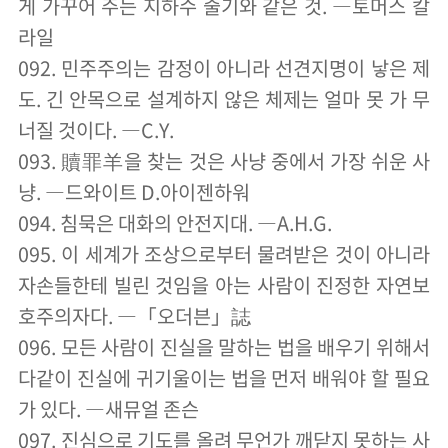
게 가꾸어 주는 지하수 줄기와 같은 것. ―토머스 칼
라일
092. 민주주의는 감정이 아니라 선견지명이 낳은 제
도. 긴 안목으로 설계하지 않은 체제는 얼마 못 가 무
너질 것이다. ―C.Y.
093. 贖罪羊을 찾는 것은 사냥 중에서 가장 쉬운 사
냥. ―드와이트 D.아이젠하워
094. 침묵은 대화의 안전지대. ―A.H.G.
095. 이 세계가 조상으로부터 물려받은 것이 아니라
자손들한테 빌린 것임을 아는 사람이 진정한 자연보
호주의자다. ―「오더븐」誌
096. 모든 사람이 진실을 말하는 법을 배우기 위해서
다같이 진실에 귀기울이는 법을 먼저 배워야 할 필요
가 있다. ―새뮤얼 존슨
097. 진심으로 기도를 올려 무언가 깨닫지 못하는 사