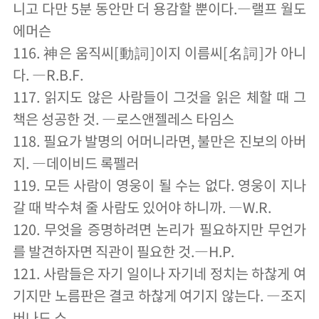
니고 다만 5분 동안만 더 용감할 뿐이다.―랠프 월도
에머슨
116. 神은 움직씨[動詞]이지 이름씨[名詞]가 아니
다. ―R.B.F.
117. 읽지도 않은 사람들이 그것을 읽은 체할 때 그
책은 성공한 것. ―로스앤젤레스 타임스
118. 필요가 발명의 어머니라면, 불만은 진보의 아버
지. ―데이비드 록펠러
119. 모든 사람이 영웅이 될 수는 없다. 영웅이 지나
갈 때 박수쳐 줄 사람도 있어야 하니까. ―W.R.
120. 무엇을 증명하려면 논리가 필요하지만 무언가
를 발견하자면 직관이 필요한 것.―H.P.
121. 사람들은 자기 일이나 자기네 정치는 하찮게 여
기지만 노름판은 결코 하찮게 여기지 않는다. ―조지
버나드 쇼