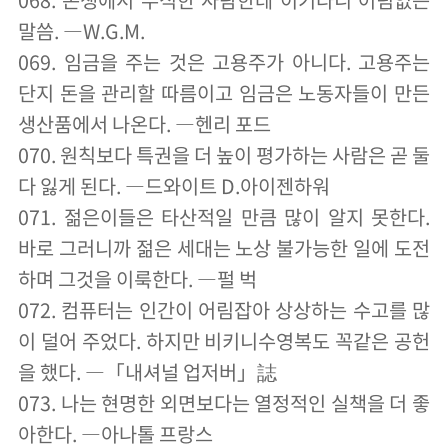
말씀. ―W.G.M.
069. 임금을 주는 것은 고용주가 아니다. 고용주는
단지 돈을 관리할 따름이고 임금은 노동자들이 만든
생산품에서 나온다. ―헨리 포드
070. 원칙보다 특권을 더 높이 평가하는 사람은 곧 둘
다 잃게 된다. ―드와이트 D.아이젠하워
071. 젊은이들은 타산적일 만큼 많이 알지 못한다.
바로 그러니까 젊은 세대는 노상 불가능한 일에 도전
하며 그것을 이룩한다. ―펄 벅
072. 컴퓨터는 인간이 어림잡아 상상하는 수고를 많
이 덜어 주었다. 하지만 비키니수영복도 꼭같은 공헌
을 했다. ―「내셔널 업저버」誌
073. 나는 현명한 외면보다는 열정적인 실책을 더 좋
아한다. ―아나톨 프랑스