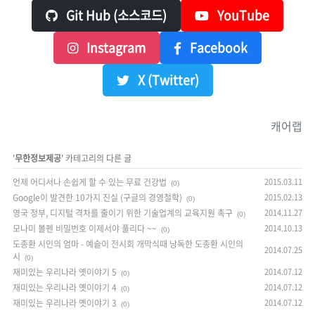
Git Hub (소스코드)
YouTube
Instagram
Facebook
X (Twitter)
캐어랩
'
무한정보제공
' 카테고리의 다른 글
언제 어디서나 손쉽게 할 수 있는 무료 건강법
2015.03.11
(0)
Google이 발견한 10가지 진실 (구글의 경영철학)
2015.02.13
(0)
영국 정부, 디지털 격차를 줄이기 위한 기술업계의 교육지원 촉구
2014.11.27
(0)
모나미 볼펜 비밀번호 이제서야 풀리다 ~~
2014.10.13
(0)
도종환 시인의 엄마 - 예슬이 전시회 개막식때 낭독한 도종환 시인의
2014.07.25
시
(0)
재미있는 우리나라 옛이야기 5
2014.07.12
(0)
재미있는 우리나라 옛이야기 4
2014.07.12
(0)
재미있는 우리나라 옛이야기 3
2014.07.12
(0)