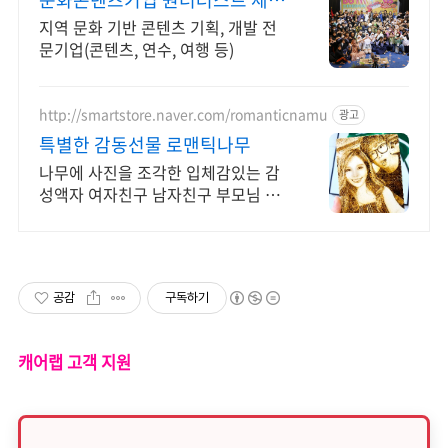
를 움직이는 로컬
지역 문화 기반 콘텐츠 기획, 개발 전
문기업(콘텐츠, 연수, 여행 등)
http://smartstore.naver.com/romanticnamu
광고
특별한 감동선물 로맨틱나무
나무에 사진을 조각한 입체감있는 감
성액자 여자친구 남자친구 부모님 감
동 기념일선물
공감
구독하기
캐어랩 고객 지원