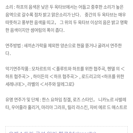
소리 : 하프의 음색온 낮은 두 옥타브에서는 어둡고 중후한 소리가 높은
음역으로 갈수록 점차 밝고 맑은소리가 난다． 중간의 두 옥타브는 매우
따뜻하고 풍부한 음색을 띠고， 그 위의 두 옥타브 이상의 음은 밝고 명확
한 음색이지안 셈여림의 폭이 좁다．
연주방법 : 새끼손가락을 제외한 양손으로 현을 뜯거나 굴려서 연주한
다．
악기연주작품 : 모차르트의 ＜플루트와 하프를 위한 협주곡, 헨델 의 ＜
하프 협주곡＞ , 하이든의 ＜하프 협주곡＞ , 로드리고의 <하프를 위한
세레나데＞, 라벨의 ＜서주와 알레그로》
유명 연주가 및 단체 : 한스 요하임 칭겔, 로즈 스타인， 니카노르 사발레
타, 우어줄라 훌리거, 마리아 그라프, 릴리 라스킨, 자비 에르 드 매스트르