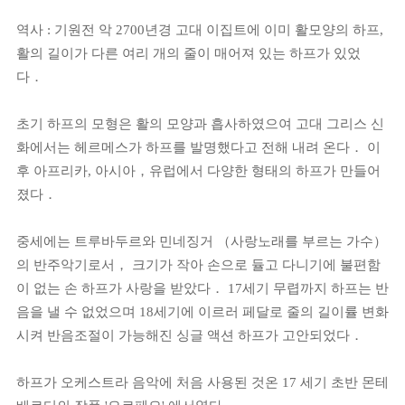
역사 : 기원전 악 2700년경 고대 이집트에 이미 활모양의 하프,
활의 길이가 다른 여리 개의 줄이 매어져 있는 하프가 있었
다．
초기 하프의 모형은 활의 모양과 흡사하였으여 고대 그리스 신
화에서는 헤르메스가 하프를 발명했다고 전해 내려 온다． 이
후 아프리카, 아시아，유럽에서 다양한 형태의 하프가 만들어
졌다．
중세에는 트루바두르와 민네징거 （사랑노래를 부르는 가수）
의 반주악기로서， 크기가 작아 손으로 듈고 다니기에 불편함
이 없는 손 하프가 사랑을 받았다．
17세기 무렵까지 하프는 반
음을 낼 수 없었으며 18세기에 이르러 페달로 줄의 길이률 변화
시켜 반음조절이 가능해진 싱글 액션 하프가 고안되었다．
하프가 오케스트라 음악에 처음 사용된 것온 17 세기 초반 몬테