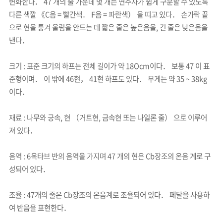
변화한다． 47 개의 줄 가운데 몇 개는 연주자가 쉽게 구분할 수 있도록
다른 색깔 《C음 = 빨간색． F음 = 파란색） 을 띠고 있다． 손가락 끝
으로 현을 퉁겨 울림을 안드는 데 짧은 줄은 높은음을, 긴 줄은 낮은음을
낸다．
크기 : 표준 크기의 하프는 전체 길이가 약 18Ocm이다． 보통 47 이 표
준형이며． 이 밖에 46현， 41현 하프도 있다． 무게는 약 35 ~ 38kg
이다．
재료 : 나무와 긍속, 현 （거트현, 금속현 또는 나일론 줄） 으로 이루어
져 있다．
음역 : 6옥타브 반의 음역을 가지며 47 개의 현은 Cb장조의 온음 계로 구
성되어 있다．
조율 : 47개의 줄은 Cb장조의 온음계로 조율되어 있다． 페달을 사용하
여 반음을 표현한다．