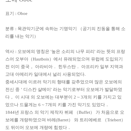
표기 : Oboe
분류 : 목관악기군에 속하는 기명악기 （공기의 진동올 통해 소
리룔 내는 악기）
역사 : 오보에의 명칭은 '높은 소리의 나무 피리' 라는 뜻의 프랑
스어 오부아（Hautbois）에서 유래되었으며 유럽에 도입되기
전 이미 중국， 아라비아． 힌두스탄． 아프리카 일부 지역과
고대 아메리카 일대에서 널리 사용되었다.
중세시대에 이르러 악기의 형태를 갖추었으며 많은 오보에의
전신 중 ’ 디스칸 샬메이' 라는 악기로부터 오보에가 발달하였
다， 이 시대 의 오보에는 대부분이 2 ~ 3개의 키률 가지고 있
었으나 드물게는 6 ~ 7개의 키를 가진 악기도 있었다．
1844년 프랑스 의 악기 제작자 뷔페 （Buffet） 가 처음으로 오
보에를 개량하였으며 바레(Barret） 와 트리에베르 （Triebert）
도 뒤이어 오보에 개량에 힘썼다．