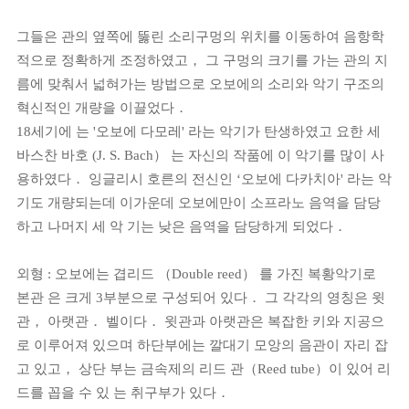
그들은 관의 옆쪽에 뚫린 소리구멍의 위치를 이동하여 음항학
적으로 정확하게 조정하였고， 그 구멍의 크기를 가는 관의 지
름에 맞춰서 넓혀가는 방법으로 오보에의 소리와 악기 구조의
혁신적인 개량을 이끌었다．
18세기에 는 '오보에 다모레' 라는 악기가 탄생하였고 요한 세
바스찬 바호 (J. S. Bach） 는 자신의 작품에 이 악기를 많이 사
용하였다． 잉글리시 호른의 전신인 ‘오보에 다카치아' 라는 악
기도 개량되는데 이가운데 오보에만이 소프라노 음역을 담당
하고 나머지 세 악 기는 낮은 음역을 담당하게 되었다．
외형 : 오보에는 겹리드 （Double reed） 를 가진 복황악기로
본관 은 크게 3부분으로 구성되어 있다． 그 각각의 영칭은 윗
관， 아랫관． 벨이다． 윗관과 아랫관은 복잡한 키와 지공으
로 이루어져 있으며 하단부에는 깔대기 모앙의 음관이 자리 잡
고 있고， 상단 부는 금속제의 리드 관（Reed tube）이 있어 리
드를 꼽을 수 있 는 취구부가 있다．