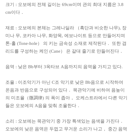
크
기 : 오보에의 전체 길이는 69cm이며 관의 최대 지름은 3.8
cm이다．
재료 : 오보에의 본체는 그레나딜라 （흑단과 비슷한 나무), 장
미나 무, 코카아 나무, 화양목, 에보나이트 등으로 만들어지며
톤-홀 (Tone-hole） 의 키는 금속성 소재로 제작된다． 또한 겹
리드를 구성하는 케인 (Cane） 은 갈대 줄기로 만들어진다．
음역 : 낮은 Bb부터 3옥타브 A음까지의 음역올 가지고 있다.
조율 : 이조악기가 아닌 C조 악기로 낮은 Bb음으로 시작하여
온음과 반음으로 구성되어 있다． 목관악기에 비하여 음높이
의 미조율（微調律) 의 폭이 좁아， 오케스트라에서 다른 악기
들은 오보에의 A음을 맞춰 조율한다．
소리 : 오보에는 목관악기 중 가장 특색있는 음색을 가진다．
오보에의 낮은 음역은 두껍고 무거운 소리가 나고， 중간 음역