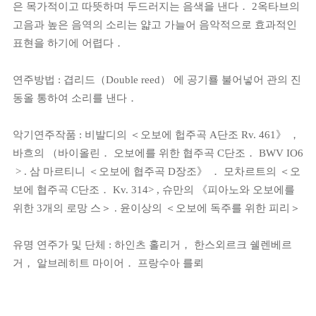
은 목가적이고 따뜻하며 두드러지는 음색을 낸다． 2옥타브의
고음과 높은 음역의 소리는 얇고 가늘어 음악적으로 효과적인
표현을 하기에 어렵다．
연주방법 : 겹리드（Double reed） 에 공기룔 불어넣어 관의 진
동올 통하여 소리를 낸다．
악기연주작품 : 비발디의 ＜오보에 헙주곡 A단조 Rv. 461》 ，
바흐의 （바이올린． 오보에를 위한 협주곡 C단조． BWV IO6
> . 삼 마르티니 ＜오보에 협주곡 D장조》 ． 모차르트의 ＜오
보에 협주곡 C단조． Kv. 314> , 슈만의 《피아노와 오보에를
위한 3개의 로망 스＞ . 윤이상의 ＜오보에 독주를 위한 피리＞
유명 연주가 및 단체 : 하인츠 홀리거， 한스외르크 쉘렌베르
거， 알브레히트 마이어． 프랑수아 를뢰