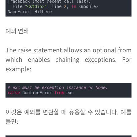
Traceback (most recent call last):

  File 
"<stdin>"
, line 
2
, 
in
 <module>

NameError: HiThere
예외 연쇄
The raise statement allows an optional from
which enables chaining exceptions. For
example:
# exc must be exception instance or None.
raise
 RuntimeError 
from
 exc
이것은 예외를 변환할 때 유용할 수 있습니다. 예를
들면: