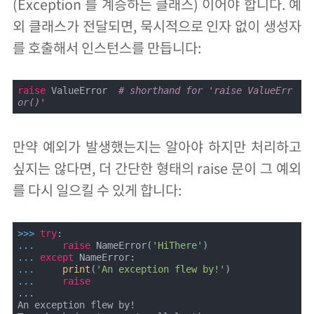
(Exception 를 계승하는 클래스) 이어야 합니다. 예
외 클래스가 전달되면, 묵시적으로 인자 없이 생성자
를 호출해서 인스턴스를 만듭니다:
raise
 ValueError  
# shorthand for 'raise ValueErr
or()'
만약 예외가 발생했는지는 알아야 하지만 처리하고
싶지는 않다면, 더 간단한 형태의 raise 문이 그 예외
를 다시 일으킬 수 있게 합니다:
>>> 
try
... 
raise
 NameError(
'HiThere'
... 
except
... 
print
(
'An exception flew by!'
... 
raise
...

An exception flew by!
