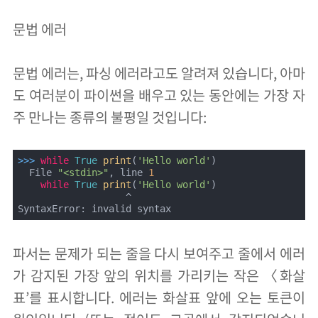
문법 에러
문법 에러는, 파싱 에러라고도 알려져 있습니다, 아마
도 여러분이 파이썬을 배우고 있는 동안에는 가장 자
주 만나는 종류의 불평일 것입니다:
>>> 
while
True
print
(
'Hello world'
)

  File 
"<stdin>"
, line 
1
while
True
print
(
'Hello world'
)

                   ^

SyntaxError: invalid syntax
파서는 문제가 되는 줄을 다시 보여주고 줄에서 에러
가 감지된 가장 앞의 위치를 가리키는 작은 〈화살
표’를 표시합니다. 에러는 화살표 앞에 오는 토큰이