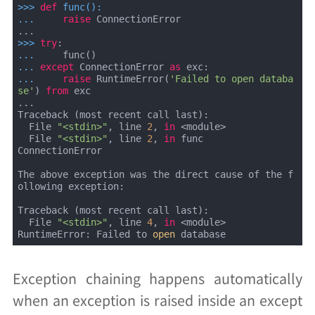
>>> 
def
func
():
... 
raise
 ConnectionError

>>> 
try
... 
... 
except
 ConnectionError 
as
... 
raise
 RuntimeError(
'Failed to open databa
se'
) 
from
 exc

...

Traceback (most recent call last):

  File 
"<stdin>"
, line 
2
, 
in
 <module>

  File 
"<stdin>"
, line 
2
, 
in
 func

ConnectionError

The above exception was the direct cause of the f
ollowing exception:

Traceback (most recent call last):

  File 
"<stdin>"
, line 
4
, 
in
 <module>

RuntimeError: Failed to 
open
 database
Exception chaining happens automatically
when an exception is raised inside an except