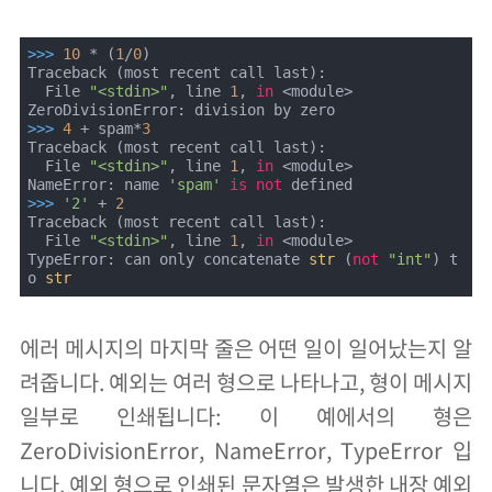
>>> 
10
 * (
1
/
0
)

Traceback (most recent call last):

  File 
"<stdin>"
, line 
1
, 
in
 <module>

>>> 
4
 + spam*
3
Traceback (most recent call last):

  File 
"<stdin>"
, line 
1
, 
in
 <module>

NameError: name 
'spam'
is
not
>>> 
'2'
 + 
2
Traceback (most recent call last):

  File 
"<stdin>"
, line 
1
, 
in
 <module>

TypeError: can only concatenate 
str
 (
not
"int"
) t
o 
str
에러 메시지의 마지막 줄은 어떤 일이 일어났는지 알
려줍니다. 예외는 여러 형으로 나타나고, 형이 메시지
일부로 인쇄됩니다: 이 예에서의 형은
ZeroDivisionError, NameError, TypeError 입
니다. 예외 형으로 인쇄된 문자열은 발생한 내장 예외