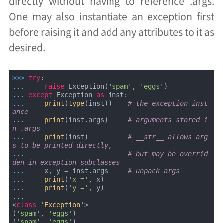
directly without having to reference .args.
One may also instantiate an exception first
before raising it and add any attributes to it as
desired.
>>> 
try
... 
raise
 Exception(
'spam'
, 
'eggs'
... 
except
 Exception 
as
... 
print
(
type
(inst))    
# the exception inst
ance
... 
print
(inst.args)     
# arguments stored i
n .args
... 
print
(inst)          
# __str__ allows arg
s to be printed directly,
... 
# but may be overrid
den in exception subclasses
... 
    x, y = inst.args     
# unpack args
... 
print
(
'x ='
... 
print
(
'y ='
, y)

...

<
class
 '
Exception
'>

(
'spam'
, 
'eggs'
)

(
'spam'
, 
'eggs'