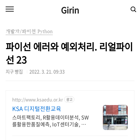
본문 바로가기
Girin
개발자/파이썬 Python
파이선 에러와 예외처리. 리얼파이
선 23
지구 빵집
2022. 3. 21. 09:33
http://www.ksaedu.or.kr
광고
KSA 디지털전환교육
스마트팩토리, R활용데이터분석, SW
를활용한품질예측, IoT센터기술, 파
이썬활용