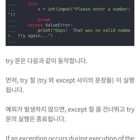
... 
try
... 
        x = 
int
(
input
(
"Please enter a number: 
"
... 
break
... 
except
... 
print
(
"Oops!  That was no valid numbe
r.  Try again..."
)

...
try 문은 다음과 같이 동작합니다.
먼저, try 절 (try 와 except 사이의 문장들) 이 실행
됩니다.
예외가 발생하지 않으면, except 절 을 건너뛰고 try
문의 실행은 종료됩니다.
If an exception occurs during execution of the