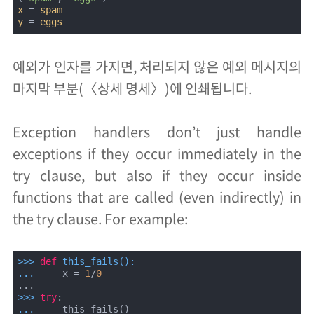
x
 = 
spam
y
 = 
eggs
예외가 인자를 가지면, 처리되지 않은 예외 메시지의
마지막 부분(〈상세 명세〉)에 인쇄됩니다.
Exception handlers don’t just handle
exceptions if they occur immediately in the
try clause, but also if they occur inside
functions that are called (even indirectly) in
the try clause. For example:
>>> 
def
this_fails
():
... 
    x = 
1
/
0
>>> 
try
... 