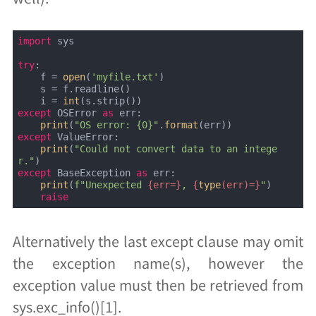
import
 sys

try
:

    f = 
open
(
'myfile.txt'
)

    s = f.readline()

    i = 
int
except
 OSError 
as
 err:

print
(
"OS error: {0}"
.
format
except
 ValueError:

print
(
"Could not convert data to an intege
r."
except
 BaseException 
as
 err:

print
(
f"Unexpected 
{err=}
, 
{
type
(err)=}
"
)

raise
Alternatively the last except clause may omit
the exception name(s), however the
exception value must then be retrieved from
sys.exc_info()[1].