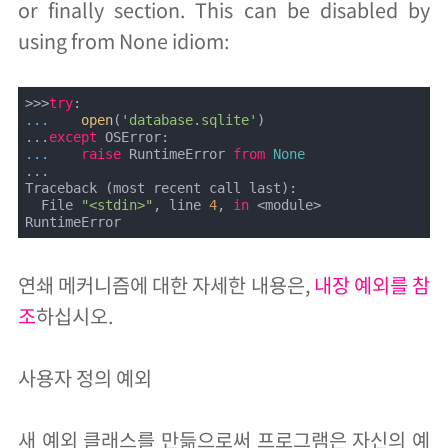
or finally section. This can be disabled by
using from None idiom:
>>>
try
... 
open
(
'database.sqlite'
)

...
except
... 
raise
 RuntimeError 
from
None
...

Traceback (most recent call last):

  File 
"<stdin>"
, line 
4
, 
in
 <module>

RuntimeError
연쇄 메커니즘에 대한 자세한 내용은,
내장 예외를 참
조
하십시오.
사용자 정의 예외
새 예외 클래스를 만듦으로써 프로그램은 자신의 예