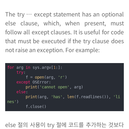
The try … except statement has an optional
else clause, which, when present, must
follow all except clauses. It is useful for code
that must be executed if the try clause does
not raise an exception. For example:
for
 arg 
in
 sys.argv[
1
:]:

try
:

        f = 
open
(arg, 
'r'
)

except
 OSError:

print
(
'cannot open'
, arg)

else
:

print
(arg, 
'has'
, 
len
(f.readlines()), 
'li
nes'
)

        f.close()
else 절의 사용이 try 절에 코드를 추가하는 것보다