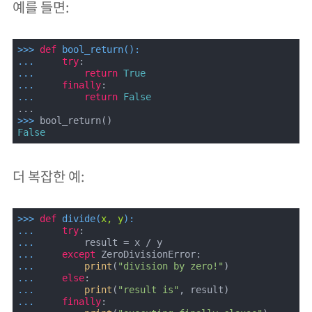
예를 들면:
>>> 
def
bool_return
():
... 
try
... 
return
True
... 
finally
... 
return
False
>>> 
False
더 복잡한 예:
>>> 
def
divide
(
x, y
):
... 
try
... 
... 
except
... 
print
(
"division by zero!"
... 
else
... 
print
(
"result is"
... 
finally