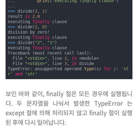
... 
print
(
"executing finally clause"
)

>>> 
divide(
2
, 
1
)

result 
is
2.0
executing 
finally
>>> 
divide(
2
, 
0
)

division by zero!

executing 
finally
>>> 
divide(
"2"
, 
"1"
)

executing 
finally
 clause

Traceback (most recent call last):

  File 
"<stdin>"
, line 
1
, 
in
 <module>

  File 
"<stdin>"
, line 
3
, 
in
 divide

TypeError: unsupported operand 
type
(s) 
for
 /: 
'st
r'
and
'str'
보인 바와 같이, finally 절은 모든 경우에 실행됩니
다. 두 문자열을 나눠서 발생한 TypeError 는
except 절에 의해 처리되지 않고 finally 절이 실행
된 후에 다시 일어납니다.