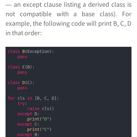
— an except clause listing a derived class is
not compatible with a base class). For
example, the following code will print B, C, D
in that order:
class
B
(
Exception
):
pass
class
C
(
B
):
pass
class
D
(
C
):
pass
for
 cls 
in
 [B, C, D]:

try
:

raise
 cls()

except
 D:

print
(
"D"
)

except
 C:

print
(
"C"
)

except
 B:
