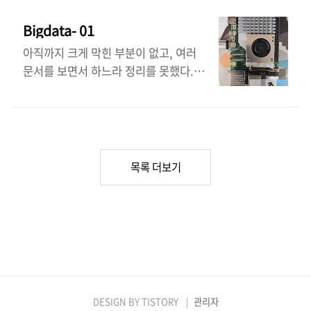
WiFi 연결 RSSI. 펌웨어 v1.5.0에서
는 Java 11이 지원되지 않으며, Java 8을 설치해야 한
인용하는 데 주의를 기울였지만 누락된
Wi..
Bigdata- 01
다. wget
부분이 있다고 생각되면 메모를 보내주
https://downloads.apache.org/hadoop/common/had
세요. 소프트웨어 버전에 따라 종속성
아직까지 크게 막힌 부분이 없고, 여러
3.2.2/hadoop-3.2.2.tar.gz Hadoop 3.3.4# 다운로드
때문에 다른 방식으로 작동할 수 있으므
문서를 보면서 하느라 정리를 못했다.
wget
로 처음 시도할 때 사용한 것과 동일한
하둡 설치 전까지 벌어진 일을 정리할 시
https://dlcdn.apache.org/hadoop/common/hadoop-
버전을 사용하는 것이 좋습니다. 모든
간이 필요해 정리한다. 이 문서를 그대
3.3.4/hadoop-3.3.4.tar.gz# 압축 풀기tar xvzf
구성 파일은 [1]에서 확..
로 따라가면 복수의 라즈베리파이를 이
hadoop-3.3.4.tar.gz# 폴더 이동su..
용한 클러스터 구성과 Hadoop 하둡 설
치, Spark 설치까지 문제없이 따라할 수
목록 더보기
있도록 아주 친절하고 상세히 작성했
다. 이게 1편이고 포스팅이 길어지면 작
성하면서 나눌 생각이다. 계획에 Plan
B가 있으면 실제fh 플랜 A를 달성할 확
률은 크게 낮아진다. 계획을 세우지 말
라는 이야기가 아니라 최선을 다하고 순
간에는 흐름을 따라 대처하는 능력이 필
DESIGN BY
TISTORY
관리자
요하다는 말이다. 플랜 A가 전부인 것처