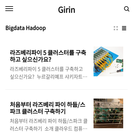
본문 바로가기
Girin
Bigdata Hadoop
라즈베리파이 5 클러스터를 구축
하고 싶으신가요?
라즈베리파이 5 클러스터를 구축하고
싶으신가요? 누르갈리예프 샤키자트는
라즈베리 파이 5 여러 대로 (기술 용어
로) 모두 부수어 마법의 Ceph 클러스터
를 만들었습니다. 그리고 보세요, 모든
처음부터 라즈베리 파이 하둡/스
것이 다채롭고 화려합니다! 누갈리예프
파크 클러스터 구축하기
는 이 프로젝트가 특히 기술에 정통한 사
처음부터 라즈베리 파이 하둡/스파크 클
람들을 위한 고급 프로젝트이며, 완성하
러스터 구축하기 소개 클라우드 컴퓨팅
는 데 약 6시간이 걸렸다고 조언합니