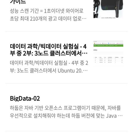
가이드
조립하기 서문은 다른 포스팅과 같다.
Operational System and
성능 스캔 기간 = 1초이더넷 와이어로
모든 구성 파일은 [1]에서 확인할 수 있
NetworkingPart 2: Hadoop and
초당 최대 210개의 광고 데이터 업로드
습니다: 4부분으로 작성된 문서의 링크
SparkPart 3: PostgreSQL and
WiFi 연결로 초당 최대 150개의 광고
를 아래에 올립니다. 문서 출처인 원 문
Hive..
데이터 업로드 데이터 형
서의 링크는 1편 아래 참고 문서에 있습
식 MessagePack 형식의 Gateway V4
니다. Part 1: Introduction,
데이터 과학/빅데이터 실험실 - 4
게시 데이터. MessagePack은 효율적
Operational System and
부 중 2부: 3노드 클러스터에서
인 바이너리 직렬화 형식입니다. JSON
NetworkingPart 2: Hadoop and
Ubuntu 20.04를 통한 Hadoop
데이터 과학/빅데이터 실험실 - 4부 중 2
과 같은 여러 언어 간에 데이터를 교환할
3.2.1 및 Spark 3.0.0 사용하기
SparkPart 3: PostgreSQL and
부: 3노드 클러스터에서 Ubuntu 20.04
수 있습니다. 하지만 더 빠르고 작습니
HivePart 4: Kafka,..
를 통한 Hadoop 3.2.1 및 Spark 3.0.0
다. MessagePack을 구문 분석하기 위
사용하기 데이터 과학/빅데이터 실험
한 프로그래밍 언어용 라이브러리를 더
실을 Raspberry Pi 4 또는 VM 클러스
많이 얻을 수 있습니다. 키 디코딩된 데
BigData-02
터에서 Hadoop, Spark, Hive, Kafka,
이터는 다음 키가 있는 사전입니다. v -
하둡은 자바 기반 오픈소스 프로그램이기 때문에, 자바를
Zookeeper 및 PostgreSQL로 조립하
펌웨어 버전mid - 메시지 IDtime - 부
우선적으로 설치해줘야 하는데 하둡 버전에 맞는 Java 버
기 서두는 같다. 면책 조항: 이 글은 누
팅 시간ip - 게이트웨이의 IPmac - 게이
전은 이 사이트를 참고하면 된다. Hadoop 3.3 이상부터
구나 무료로 사용할 수 있도록 제공되며
트웨이의 MAC 주소rssi - 게이트웨이의
는 Java 11을 사용해야 한다. 참고로 Hadoop 3.0 ~ 3.2
책임은 본인에게 있습니다. 모든 출처를