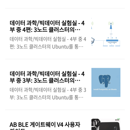
이 어떻게 작동하는지 더 잘 이해하기 위
다. 라즈베리 피스는 1Gbit 스위치를
해 저와 반 친구 Andy Lin은 데이터 엔
통해 사설 네트워크로 연결되며, 3개의
지니어의 세계를 깊이 파고들기로 했습
256GB SSD 드라이브가 스토리지를 제
데이터 과학/빅데이터 실험실 - 4
니다. 저희의 목표는 Spark Hadoop
공합니다. Ceph는 오픈 소스 소프트웨
부 중 4편: 3노드 클러스터의
Raspberry Pi Hadoop 클러스터를 처
어 정의 스토리지 솔루션으로, 확장성이
Ubuntu를 통한 Kafka와
데이터 과학/빅데이터 실험실 - 4부 중 4
음부터 만드는 것이었습니다. 저희가 취
Zookeeper
뛰어나 단일 클러스터 내에서 여러 유형
편: 3노드 클러스터의 Ubuntu를 통한
한 단계를 안내하고 프로세스 전반에 걸
의 스토리지를 위한 인터페이스를 제공
Kafka와 Zookeeper 데이터 과학/빅
쳐 발생할 수 있는 오류를 해결해 드리겠
합니다. 누르갈리예프가 모든 것을 조
데이터 실험실을 Raspberry Pi 4 또는
습니다. 본 포스팅의 원문 링크를 따라
립하고 라즈베리 파이 4를 씬 클라이언
VM 클러스터에서 Hadoop, Spark,
가세요. 위의 그림은 저희가 구매한 구
데이터 과학/빅데이터 실험실 - 4
트로 사용하여..
Hive, Kafka, Zookeeper 및
성품을 보여줍니다: Raspberry Pi 4
부 중 3부: 3노드 클러스터의
PostgreSQL로 조립하기 서문은 같아
*3, SD 카드 *3, 인터넷 케이블 *3, 충
Ubuntu를 통한 Hive 및
데이터 과학/빅데이터 실험실 - 4부 중 3
생략. 모든 구성 파일은 1편의 [1]에서
Postgres
전 케이블 *3, 스위치 *1 1단계:
부: 3노드 클러스터의 Ubuntu를 통한
확인할 수 있습니다: 4부분으로 구성된
Raspberry Pi 설정 운영체제 설
Hive 및 Postgres 데이터 과학/빅데이
원 문서의 번역 링크를 아래에 올립니
치 Raspbian이라는 Debian 기반 OS
터 실험실을 Raspberry Pi 4 또는 VM
다. 글의 출처인 처음 문서의 링크는 1편
를 사용하기로..
클러스터에서 Hadoop, Spark, Hive,
아래 참고 문서에 있습니다. 즐 개발하
AB BLE 게이트웨이 V4 사용자
Kafka, Zookeeper 및 PostgreSQL로
세요. Part 1: Introduction,