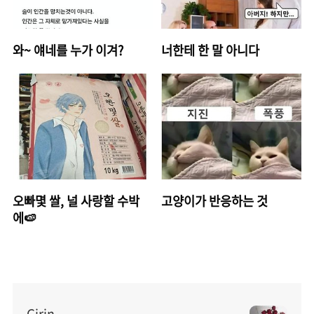
와~ 얘네를 누가 이겨?
너한테 한 말 아니다
오빠몇 쌀, 널 사랑할 수박
고양이가 반응하는 것
에🍉
Girin