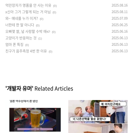
억만장자가 명품을 안 사는 이유
2025.08.16
(0)
x신아 그거 그렇게 되는 거 아님
2025.08.11
(0)
와~ 얘네를 누가 이겨?
2025.07.09
(0)
너한테 한 말 아니다
2025.06.25
(0)
오빠몇 쌀, 널 사랑할 수박 에🍉
2025.06.16
(0)
고양이가 반응하는 것
2025.06.13
(1)
엄마 폰 특징
2025.06.13
(0)
친구가 음주측정 4번 한 이유
2025.06.13
(0)
'개발자 유머'
Related Articles