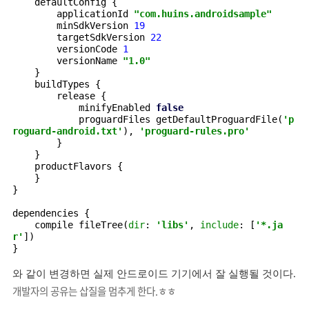
defaultConfig {
        applicationId 
"com.huins.androidsample"
minSdkVersion 
19
targetSdkVersion 
22
versionCode 
1
versionName 
"1.0"
}
    buildTypes {
        release {
            minifyEnabled 
false
proguardFiles getDefaultProguardFile(
'p
roguard-android.txt'
), 
'proguard-rules.pro'
}
    }
    productFlavors {
    }
}
dependencies {
    compile fileTree(
dir
: 
'libs'
, 
include
: [
'*.ja
r'
])
}
와 같이 변경하면 실제 안드로이드 기기에서 잘 실행될 것이다.
개발자의 공유는 삽질을 멈추게 한다.ㅎㅎ