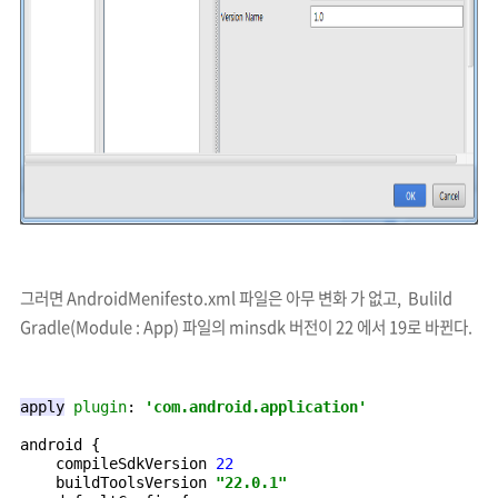
그러면 AndroidM
enifesto.xml 파일은 아무 변화 가 없고, Bulild
Gradle(Module : App) 파일의 minsdk 버전이 22 에서 19로 바뀐다.
apply
plugin
: 
'com.android.application'
android {
    compileSdkVersion 
22
buildToolsVersion 
"22.0.1"