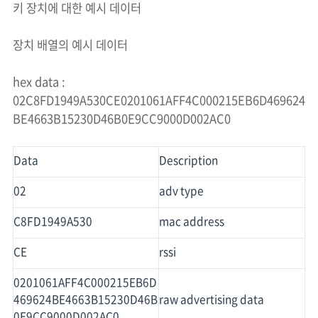
키 장치에 대한 예시 데이터
장치 배열의 예시 데이터
hex data :
02C8FD1949A530CE0201061AFF4C000215EB6D469624
BE4663B15230D46B0E9CC9000D002AC0
Data
Description
02
adv type
C8FD1949A530
mac address
CE
rssi
0201061AFF4C000215EB6D
469624BE4663B15230D46B
raw advertising data
0E9CC9000D002AC0