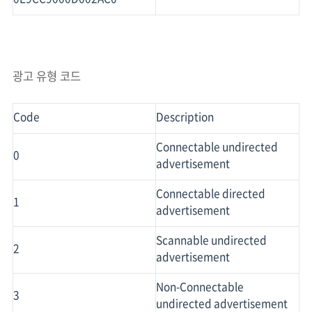
광고 유형 코드
Code
Description
Connectable undirected
0
advertisement
Connectable directed
1
advertisement
Scannable undirected
2
advertisement
Non-Connectable
3
undirected advertisement