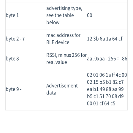
advertising type,
byte 1
see the table
00
below
mac address for
byte 2 - 7
12 3b 6a 1a 64 cf
BLE device
RSSI, minus 256 for
byte 8
aa, 0xaa - 256 = -86
real value
02 01 06 1a ff 4c 00
02 15 b5 b1 82 c7
Advertisement
byte 9 -
ea b1 49 88 aa 99
data
b5 c1 51 70 08 d9
00 01 cf 64 c5