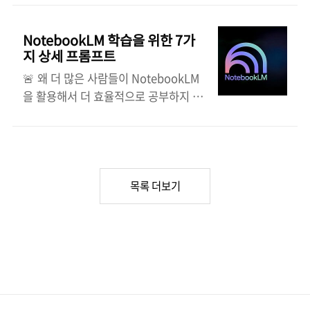
출합니다.2. 상충되는 방법론, 가정 또
on a stool, facing the camera.
buildings, trees, street) random
는 이론적 불일치를 파악합니다.3..
Wearing a tailored navy blue
sketchy lines and details uneven
NotebookLM 학습을 위한 7가
three-piece suit, brown waistcoat,
coloring and visible strokes
지 상세 프롬프트
crisp white dress shirt, dark navy
Style:..
🚨 왜 더 많은 사람들이 NotebookLM
tie, white pocket square. Relaxed
을 활용해서 더 효율적으로 공부하지 않
yet authoritative pose with one
는지 모르겠네요. 몇 가지 잘 작성된 질
hand resting on his lap and the
문만으로도 NotebookLM은 주제를 세
other near his pocket. Neatly
분화하고 단계별로 설명해주는 강력한
combed side-part hairstyle,
학습 도우미가 될 수 있습니다. 자신감
symmetrical facia..
과 시험 준비에 도움이 될 수 있는 간단
목록 더보기
한 질문 7가지를 소개합니다. 1. 강의 노
트 정리 가이드 교수님이자 학습 도우미
이신 당신께, 방금 강의를 듣고 필기를
했는데 정리가 안 되어 있습니다. 이 필
기를 깔끔하고 이해하기 쉬운 학습 가이
드로 만들어 주세요. 다음 내용을 포함