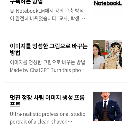
구축하는 방법
문서를 업로드하고 질문하는 수준에서
커리큘럼은 단순히 기능을 알려주는 것
🚨 NotebookLM에서 강의 구축 방식
멈춥니다. 하지만 몇 가지 핵심 설정만
이 아니라 학습자의 업무 방식과 사고방
이 완전히 바뀌었습니다! 교사, 학생, 교
바꿔도 NotebookLM은 평범한 메모 도
식을 바꾸어야 합니다. 초보자가 단 몇
육 콘텐츠 제작자라면 이 워크플로를 꼭
구에서 강력한 연구 비서, 콘텐츠 제작
시간 만에 자료 조사, 보고서 작성, 콘텐
확인해 보세요.NotebookLM에서 고급
자, 개인 지식 관리 시스템으로 변신합
츠 제작, 지식 관리까지 경험할 수 있도
사용자들이 완벽한 학습 시스템을 구축
니다. 흥미로운 사실은 상위 사용자들이
이미지를 엉성한 그림으로 바꾸는
록 설계되어야 합니..
하는 방법은 다음과 같습니다. 👇👇 1단
활용하는 기능의 상당수가 기본 상태에
방법
계: 마스터 지식 기반 생성강의 계획서,
서는 제대로 활용되지 않는다는 점입니
이미지를 엉성한 그림으로 바꾸는 방법
참고 문헌, 강의 노트, 기출 시험 자료를
다. 단 몇 분의 설정만으로 자료 분석 속
Made by ChatGPT Turn this photo
하나의 노트북에 업로드하세요(최대 50
도는 빨라지고, 답변 품질은 높아지며,
into a funny ugly doodle drawing.
개 자료, 각 자료당 50만 단어).다음 프
콘텐츠 제작 시간은 크게 단축될 수 있습
Make it look like: a quick sketch
롬프트로 노트북을 초기화하세요.프롬
니다. 이 글에서는 NotebookLM을 사
using a cheap marker or crayon
프트:"역할: [주제] 분야의 최고 수준 교
멋진 정장 차림 이미지 생성 프롬
용하는 사람들이..
messy, rough, childlike style bad
육 설계자이자 전문가 역할을 수행합니
프트
perspective and awkward
다.핵심 문서 [X]개를 업로드했습니다.
Ultra-realistic professional studio
proportions slightly exaggerated
커리큘럼을 생성하기 전에:1. 전체 지식
portrait of a clean-shaven
facial features Add: simple
기반을 연결하는 5가지 기본 원칙을 추
businessman, seated confidently
cartoon background (like