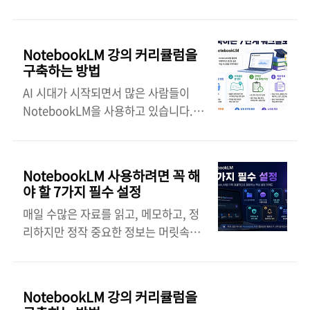
다. NotebookLM의 진정한 힘은 올바
니다. 왜 대부분의 사람들이 이 도구들
른 사용법을 알 때 발휘됩니다. 예전에
을 잘못 사용하고 있는지 알아보겠습니
는 몇 시간씩 걸리던 작업이 이제는 적절
다.​1️⃣ 이 조합의 진정한 의미
NotebookLM 강의 커리큘럼을
한 프롬프트만 활용하면 몇 분 만에 완료
NotebookLM은 지식이 저장되는 곳입
구축하는 방법
될 수 있습니다. NotebookLM의 모든
니다.Antigravity는 그 지식을 실질적
AI 시대가 시작되면서 많은 사람들이
잠재력을 끌어낼 수 있는 9가지 강력한
인 결과물로 만들어내는 곳입니다.이것
NotebookLM을 사용하고 있습니다.
프롬프트를 소개합니다. 1️⃣ 핵심 의미
이 가장 간단하게 이해할 수 있는 방법입
하지만 대부분은 단순히 문서를 업로드
추출기 (심층 이해 모드)적합 대상: 교과
니다.NotebookLM은 PDF, 웹사이트,
하고 질문하는 수준에 머물러 있습니다.
서, PDF 파일, 강의 노트, 연구 자료프롬
문서, 녹취록, 가공되지 않은 자료 등..
진정한 차이는 도구를 사용하는 사람이
프트:"업로드된 모든 자료를 분석하고
NotebookLM 사용하려면 꼭 해
아니라, 그 도구를 가르칠 수 있는 사람
내용에 숨겨진 심층적인 의미를 추출하
야 할 7가지 필수 설정
에게서 만들어집니다. 만약 당신이
세요.단순 암기가 아닌 진정한 이해도를
매일 수많은 자료를 읽고, 메모하고, 정
NotebookLM 강의를 만들고 싶다면 무
테스트하는 핵심 질문 5개를 생성하세
리하지만 정작 중요한 정보는 머릿속에
엇부터 가르쳐야 할까요? 기능 설명부터
요.다음 사항에 집중하세요.• 핵심 개념
서 사라져 버립니다. 문제는 정보의 양
시작해야 할까요, 아니면 실습 프로젝트
및 정확한 정의• 반복되거나 강조된 아
이 아니라 정보를 다루는 방식에 있습니
부터 시작해야 할까요? 놀랍게도 많은
이디어• 인과 관계, 위계, 의존 관계..
다. 최근 많은 사람들이 NotebookLM
강의가 가장 중요한 질문에 답하지 못한
NotebookLM 강의 커리큘럼을
을 사용하고 있지만, 대부분은 단순히
채 기능 나열에 그치고 있습니다. 좋은