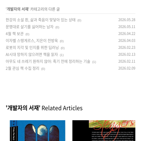
'
개발자의 서재
' 카테고리의 다른 글
한강의 소설 흰, 삶과 죽음이 맞닿아 있는 상태
2026.05.28
(0)
문명대로 살기를 싫어하는 남자
2026.05.11
(0)
4월 책 보관
2026.04.22
(0)
이자벨 스탱게르스, 지은이 전방욱
2026.04.03
(0)
로봇의 지각 및 인지를 위한 딥러닝
2026.02.23
(0)
AI시대 망하지 않으려면 책을 읽자
2026.02.13
(1)
아무도 네 쓰레기 원하지 않아: 죽기 전에 정리하는 기술
2026.02.11
(1)
2월 관심 책 수집 정리
2026.02.09
(0)
'개발자의 서재'
Related Articles