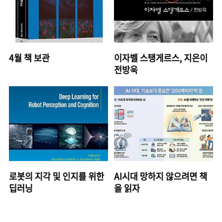
4월 책 보관
이자벨 스탱게르스, 지은이
전방욱
로봇의 지각 및 인지를 위한
AI시대 망하지 않으려면 책
딥러닝
을 읽자