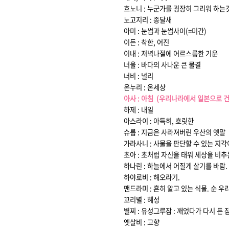
흐노니 : 누군가를 굉장히 그리워 하는
노고지리 : 종달새
아미 : 눈썹과 눈썹사이(=미간)
이든 : 착한, 어진
이내 : 저녁나절에 어르스름한 기운
너울 : 바다의 사나운 큰 물결
너비 : 널리
온누리 : 온세상
아사 : 아침 (우리나라에서 일본으로
하제 : 내일
아스라이 : 아득히, 흐릿한
슈룹 : 지금은 사라져버린 우산의 옛말
가라사니 : 사물을 판단할 수 있는 지
초아 : 초처럼 자신을 태워 세상을 비
하나린 : 하늘에서 어질게 살기를 바람.
하야로비 : 해오라기.
맨드라미 : 흔히 알고 있는 식물. 순 우
꼬리별 : 혜성
별찌 : 유성
그루잠 : 깨었다가 다시 든 
옛살비 : 고향