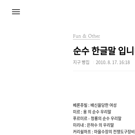
본문 바로가기
Fun & Other
순수 한글말 입니
지구 빵집
2010. 8. 17. 16:18
베론쥬빌 : 배신을당한 여성
미르 : 용 의 순수 우리말
푸르미르 - 청룡의 순수 우리말
미리내 : 은하수 의 우리말
커리쉴하프 : 마을수장의 전쟁도구장