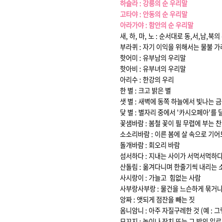
하슬라 : 강릉의 순 우리말
고타야 : 안동의 순 우리말
아라가야 : 함안의 순 우리말
새, 하, 마, 노 : 순서대로 동,서,남,북
부라퀴 : 자기 이익을 위해서는 물불 
핫어미 : 유부남의 우리말
핫아비 : 유부녀의 우리말
아리수 : 한강의 우리
한 별 : 크고 밝은 별
샛 별 : 새벽에 동쪽 하늘에서 빛나는 
닻 별 : 별자리 중에서 '카시오페아'를 
꽃샘바람 : 봄철 꽃이 필 무렵에 부는 찬
소소리바람 : 이른 봄에 살 속으로 기
돌개바람 : 회오리 바람
섬서하다 : 지내는 사이가 서먹서먹하
산돌림 : 옮겨다니며 한줄기씩 내리는 
사시랑이 : 가늘고 힘없는 사람
사부랑사부랑 : 물건을 느슨하게 묶거
앙짜 : 앳되게 점잔을 빼는 짓
옴니암니 : 아주 자질구레한 것 (예 : 
모꼬지 : 놀이나 잔치 또는 그 밖의 일