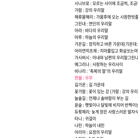
시나브로 : 모르는 사이에 조금씩, 조금
가람 : 강의 우리말
해류뭄해리 : 가뭄후에 오는 시원한빗줄
그린내 : 연인의 우리말
아라 : 바다의 우리말
마루 : 하늘의 우리말
가온길 : 정직하고 바른 가운데(가온대:
어라연히프제 : 치마를입고 화살쏘는
가시버시 : 아내와 남편의 우리말
그린나
예그리나 : 사랑하는 우리사이
비나리 : '축복의 말'의 우리말
한울 : 우주
길가온 : 길 가운데
꽃가람 : 꽃이 있는 강 (가람 : 강의 우리
늘솔길 : 언제나 솔바람이 부는 길
윤슬 : 햇빛이나 달빛에 비치어 반짝이
듀륏체리: 늦게 얻은 사랑스러운 딸자
타니 : 귀걸이
나린 : 하늘이 내린
아리아 : 요정의 우리말