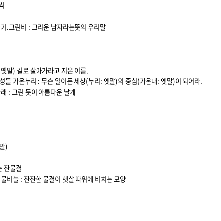
씩
기.
그린비 : 그리운 남자라는뜻의 우리말
 옛말) 길로 살아가라고 지은 이름.
여성들
가온누리 : 무슨 일이든 세상(누리: 옛말)의 중심(가온대: 옛말)이 되어라.
래 : 그린 듯이 아름다운 날개
말)
는 잔물결
식
물비늘 : 잔잔한 물결이 햇살 따위에 비치는 모양