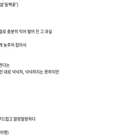
설'동백꽃')
절로 충분히 익어 벌어 진 그 과실
길게 늦추어 잡아서
중한다는
그런 대로 넉넉히, 넉넉하지는 못하지만
 부드럽고 말랑말랑하다
아명)