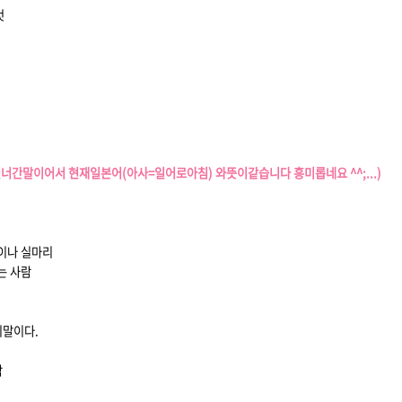
것
 건너간말이어서 현재일본어
(아사=일어로아침)
와뜻이같습니다
흥미롭네요 ^^;...)
각이나 실마리
추는 사람
리말이다.
잠