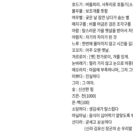
호드기 : 버들피리. 사투리로 호들기(소
볼우물 : 보조개를 뜻함
여우별 : 궂은 날 잠깐 났다가 숨는 별
매지구름 : 비를 머금은 검은 조각구름
아람 : 탐스러운 가을 햇살을 받아서 저
아람치 : 자기의 차지가 된 것
느루 : 한번에 몰아치지 않고 시간을 
꼬꼬지 : 아주 오랜 옛날.
겨르로이 : [옛] 한가로이, 겨를 있게.
눈바래기 : 멀리 가지 않고 눈으로 마
애오라지 : 마음에 부족하나마, 그저 
미쁘다 : 진실하다
그미 : 그 여자.
숯 : 신선한 힘
즈믄- 천(1000)
온-백(100)
소담하다 : 생김새가 탐스럽다
마닐마닐 : 음식이 십어먹기 알맞도록
산다라 : 굳세고 꾿꾿하다
(신라 김유신 장군의 순 우리말 