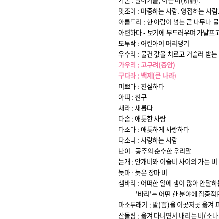
가론 : 말하기를, 이른 바(所謂).
맛조이 : 마중하는 사람. 영접하는 사람
아름드리 : 한 아람이 넘는 큰 나무나 
아련하다 - 보기에 부드러우며 가냘프
도투락 : 어린아이 머리댕기
우수리 : 물건 값을 치르고 거슬러 받는
가우리 : 고구려(중앙)
구다라 : 백제(큰 나라)
미쁘다 : 진실하다
아띠 : 친구
새라 : 새롭다
다솜 : 애틋한 사랑
다소다 : 애틋하게 사랑하다
다소니 : 사랑하는 사람
난이 - 공주의 순수한 우리말
는개 : 안개비와 이슬비 사이의 가는 비
늦마 : 늦은 장마 비
샘바리 : 어떠한 일에 샘이 많아 안달하
'바리'는 어떤 한 분야에 집중적인 
마소두래기 : 말(言)을 이곳저곳 옮겨 
산돌림 : 옮겨 다니면서 내리는 비(소나