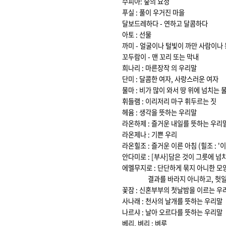
수피아: 숲의 요정
푸실 : 풀이 우거진 마을
달보드레하다 - 연하고 달콤하다
아토 : 선물
까미 - 얼굴이나 털빛이 까만 사람이나
꼬두람이 - 맨 꼬리 또는 막내
희나리 : 마른장작 의 우리말
단미 : 달콤한 여자, 사랑스러운 여자
물마 : 비가 많이 와서 땅 위에 넘치는 
휘들램 : 이리저리 마구 휘두르는 짓
헤윰 : 생각을 뜻하는 우리말
라온하제 : 즐거운 내일를 뜻하는 우리말 
라온제나 : 기쁜 우리
라온힐조 : 즐거운 이른 아침 (힐조 : '
안다미로 : [부사]담은 것이 그릇에 넘
에멜무지로 : 단단하게 묶지 아니한 모
결과를 바라지 아니하고, 헛일하는
꽃잠 : 신혼부부의 첫날밤을 이르는 우
사나래 : 천사의 날개를 뜻하는 우리말
나르샤 : 날아 오르다를 뜻하는 우리말
베리, 벼리 : 벼루