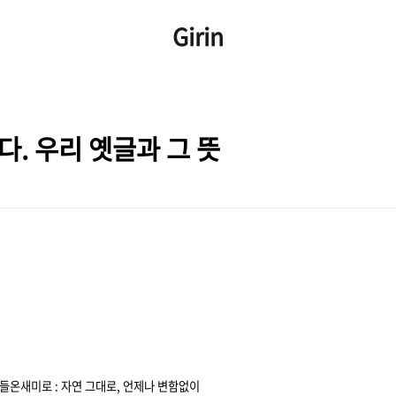
Girin
다. 우리 옛글과 그 뜻
비들
온새미로 : 자연 그대로, 언제나 변함없이