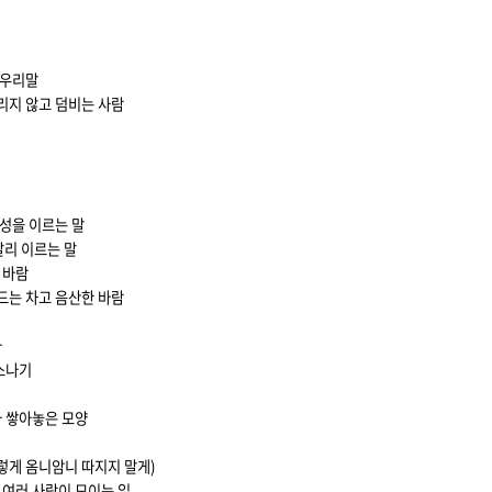
의 우리말
가리지 않고 덤비는 사람
금성을 이르는 말
달리 이르는 말
 바람
어드는 차고 음산한 바람
다
소나기
나 쌓아놓은 모양
그렇게 옴니암니 따지지 말게)
로 여러 사람이 모이는 일