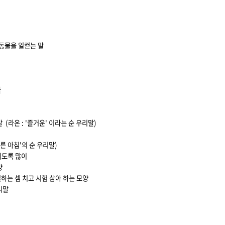
 동물을 일컫는 말
물
(라온 : '즐거운' 이라는 순 우리말)
이른 아침'의 순 우리말)
치도록 많이
양
 셈 치고 시험 삼아 하는 모양
리말