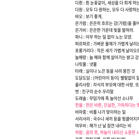
다흰 : 흰 눈꽃같이, 세상을 다 희게 하
다원 : 모두 다 원하는, 모두 다 사랑하
바오 : 보기 좋게.
은가람 : 은은히 흐르는 강(가람)을 줄여
은가비 : 은은한 가운데 빛을 발하라.
파니 : 아무 하는 일 없이 노는 모양.
퍼르퍼르 : 가벼운 물체가 가볍게 날리는
포롱거리다 : 작은 새가 가볍게 날아오
늘해랑 : 늘 해와 함께 살아가는 밝고 
나릿물 : 냇물
타래 : 실이나 노끈 등을 사려 뭉친 것
도담도담 : (어린아이 등이) 별탈없이 
올리사랑 : 자식의 부모에 대한 사랑.
벗 : 친구의 순수 우리말
도래솔 : 무덤가에 죽 늘어선 소나무
한울 : 한은 바른, 진실한, 가득하다는
비마중 : 비를 나가 맞이하는 일
서리서리 : 국수나 새끼 등을 헝클어지
여우비 : 해가 난 날 잠깐 내리는 비
하람 : 꿈의 뜻, 하늘이 내리신 소중한