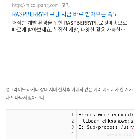
http://m.coupang.com
광고
RASPBERRYPI 쿠팡 지금 바로 받아보는 속도
쾌적한 개발 환경을 위한 RASPBERRYPI, 로켓배송으로
빠르게 받아보세요. 복잡한 개발, 다양한 활용 가능한
PC확장카드, 와우회원 무료배송으로.
업그레이드 하거나 삼바 서버 설치후 아래와 같은 에러 메시지가 한 개가
자꾸 나와서 찾
아보니
1
Errors were encounter
2
 libpam
-
chksshpwd:arm
3
E: Sub
-
process 
/
usr
/
b
4
Colored by Color Scri