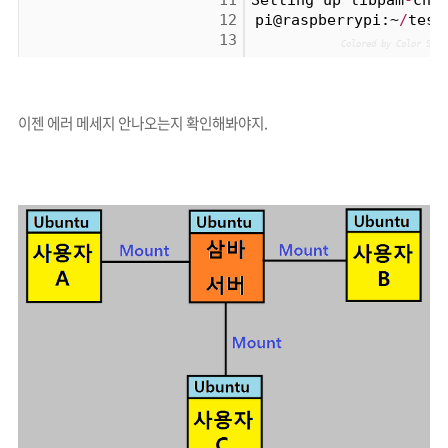
11
Setting up libpam
-
chk
12
pi@raspberrypi:~
/
test
13
Colored by Color Scri
이젠 에러 메세지 안나오는지 확인해봐야지.