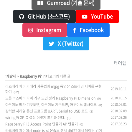
Gumroad (기술 문서)
Git Hub (소스코드)
YouTube
Instagram
Facebook
X (Twitter)
캐어랩
'
개발자
>
Raspberry Pi
' 카테고리의 다른 글
라즈베리 파이 카메라 사용법과 mjpg 동영상 스트리밍 서버를 구현
2019.10.11
하기
(52)
모든 라즈베리 파이 기구 도면 정리 Raspberry Pi Dimension
2018.10.15
(0)
아두이노 메가 기구도면, 아두이노 기구도면, 아두이노 홀사이즈
2018.06.01
(0)
강력한 시리얼 통신 프로그램 UART, Serial to USB 코드
2018.02.09
(2)
wiringPi GPIO 설정 이렇게 초기화 된다.
2017.03.26
(0)
Rapsberry Pi 3 Access Point 만들기 AP 만들기
2017.03.23
(0)
라즈베리 파이에서 node js 로 온습도 센서 dht22에서 데이터 읽어