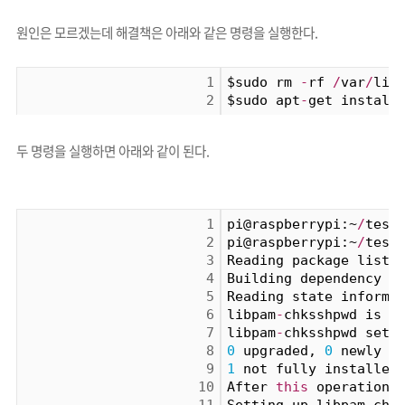
원인은 모르겠는데 해결책은 아래와 같은 명령을 실행한다.
1
$sudo rm 
-
rf 
/
var
/
lib
2
$sudo apt
-
get install
두 명령을 실행
하면 아래와 같이 된다.
1
pi@raspberrypi:~
/
test
2
pi@raspberrypi:~
/
test
3
Reading package lists
4
Building dependency t
5
Reading state informa
6
libpam
-
chksshpwd is a
7
libpam
-
chksshpwd set 
8
0
 upgraded, 
0
 newly i
9
1
 not fully installed
10
After 
this
 operation,