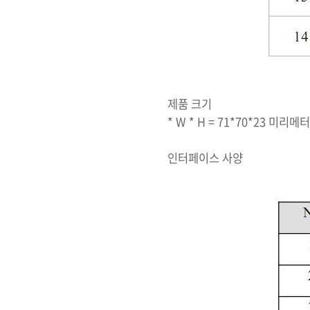
제품 크기
* W * H = 71*70*23 미리메터
인터페이스 사양