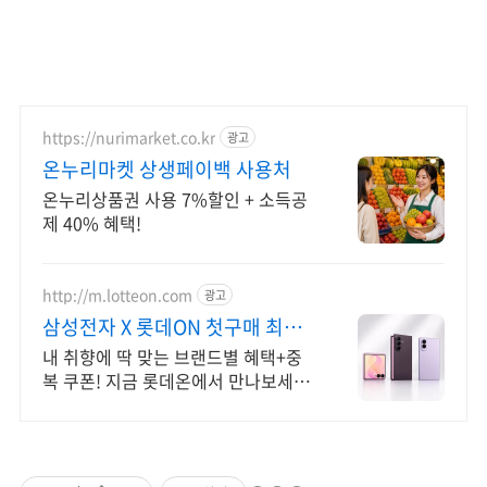
https://nurimarket.co.kr
광고
온누리마켓 상생페이백 사용처
온누리상품권 사용 7%할인 + 소득공
제 40% 혜택!
http://m.lotteon.com
광고
삼성전자 X 롯데ON 첫구매 최대
5천원 혜택!
내 취향에 딱 맞는 브랜드별 혜택+중
복 쿠폰! 지금 롯데온에서 만나보세
요!