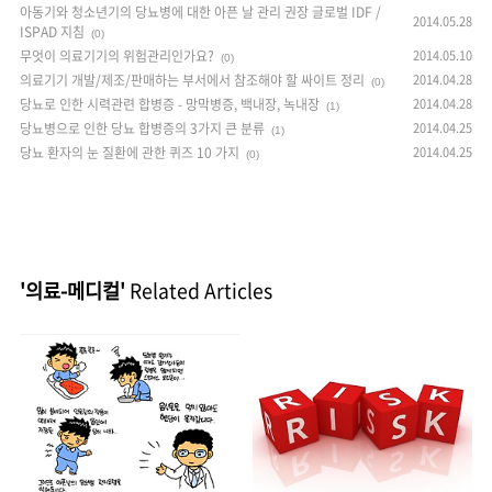
아동기와 청소년기의 당뇨병에 대한 아픈 날 관리 권장 글로벌 IDF /
2014.05.28
ISPAD 지침
(0)
무엇이 의료기기의 위험관리인가요?
2014.05.10
(0)
의료기기 개발/제조/판매하는 부서에서 참조해야 할 싸이트 정리
2014.04.28
(0)
당뇨로 인한 시력관련 합병증 - 망막병증, 백내장, 녹내장
2014.04.28
(1)
당뇨병으로 인한 당뇨 합병증의 3가지 큰 분류
2014.04.25
(1)
당뇨 환자의 눈 질환에 관한 퀴즈 10 가지
2014.04.25
(0)
'의료-메디컬'
Related Articles