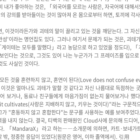
히 내가 좋아하는 것은, 「외국어를 모르는 사람은, 자국어에 대해
학의 강의를 받아들이는 것이 많아져 온 몸으로부터 하면, 토끼에 각사
, 이것이라든가와 괴테의 말이 끌리고 있는 것을 깨닫는다. 그 자신
 반성'이라는 명언집도 있다. 그러나 여기서 문제가 되는 것은, 괴테
 「게이테는 모두를 말했다」라고 농담으로 하고 있었을 정도다), 
보인다는 것으로, 그것도 있어 나는 누군가가 그 프레이즈를 입으로
것도 사실인 것이다.
것을 혼련하지 않고, 혼연이 된다(Love does not confuse ever
 이것은 얼마나도 괴테가 말할 것 같다고 자신 나름대로 득점하는 
추어 보거나, 동료나 친구들에게 마음가짐이 없는지 물어보거나 했다
ate; it cultivates(사랑은 지배하지 않고, 키우는 것이다)"라는 
유고가 "혼동하지 않고 혼합한다"는 문구를 사용하는 예를 보여주었다
을 내지 않는다. 결국, 티백의 판매원인 Cloud사에 문의해 드디
다. 「MandaraX」라고 하는――소개문에 의하면, 카트·보네가
밖, 정중한 응답이 있었다(원문은 영어, 이하 졸역에서). 引用