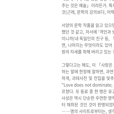
주는 것은 예술」이라든가. 특
것(근래, 문학의 강의보다, 어
서양의 문학 작품을 읽고 있으면
했던 것 같고, 저서에 '격언과
이니까(내 독일인의 친구 등,
면, 나머지는 무엇이라도 있어 
원의 자세를 취해 버리고 있는 
그렇다고는 해도, 이 「사랑은 모든 
하는 말에 한정해 말하면, 과연
하게, 괴테사전 및 전집을 맞
"Love does not domin
르쳤다. 또 동료 중 한 명은 
사성은 역시 단순한 우연한 영역
터 채취된 것인 것이 판명되었
――명의 사이트로부터는, 생각 