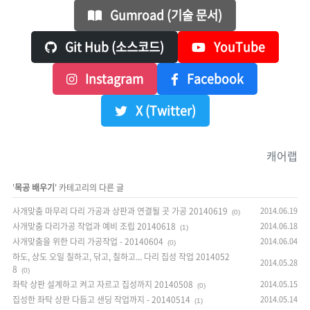
Gumroad (기술 문서)
Git Hub (소스코드)
YouTube
Instagram
Facebook
X (Twitter)
캐어랩
'
목공 배우기
' 카테고리의 다른 글
사개맞춤 마무리 다리 가공과 상판과 연결될 곳 가공 20140619
2014.06.19
(0)
사개맞춤 다리가공 작업과 예비 조립 20140618
2014.06.18
(1)
사개맞춤을 위한 다리 가공작업 - 20140604
2014.06.04
(0)
하도, 상도 오일 칠하고, 닦고, 칠하고... 다리 집성 작업 2014052
2014.05.28
8
(0)
좌탁 상판 설계하고 켜고 자르고 집성까지 20140508
2014.05.15
(0)
집성한 좌탁 상판 다듬고 샌딩 작업까지 - 20140514
2014.05.14
(1)