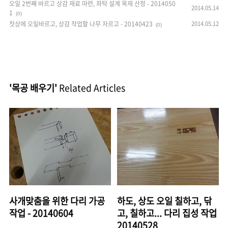
오일 2번째 바르고 상감 재료 마련, 좌탁 설계 목재 산정 - 2014050
2014.05.14
1
(0)
찻상에 오일바르고, 상감 작업할 나무 자르고 - 20140423
2014.05.12
(0)
'목공 배우기'
Related Articles
사개맞춤을 위한 다리 가공
하도, 상도 오일 칠하고, 닦
작업 - 20140604
고, 칠하고... 다리 집성 작업
20140528