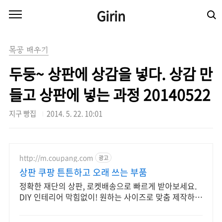
본문 바로가기
Girin
목공 배우기
두둥~ 상판에 상감을 넣다. 상감 만
들고 상판에 넣는 과정 20140522
지구 빵집
2014. 5. 22. 10:01
http://m.coupang.com
광고
상판 쿠팡 튼튼하고 오래 쓰는 부품
정확한 재단의 상판, 로켓배송으로 빠르게 받아보세요.
DIY 인테리어 막힘없이! 원하는 사이즈로 맞춤 제작하여
편리하게.