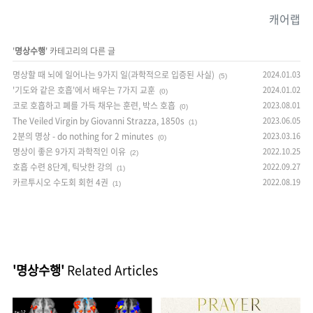
캐어랩
'
명상수행
' 카테고리의 다른 글
명상할 때 뇌에 일어나는 9가지 일(과학적으로 입증된 사실)
2024.01.03
(5)
'기도와 같은 호흡'에서 배우는 7가지 교훈
2024.01.02
(0)
코로 호흡하고 폐를 가득 채우는 훈련, 박스 호흡
2023.08.01
(0)
The Veiled Virgin by Giovanni Strazza, 1850s
2023.06.05
(1)
2분의 명상 - do nothing for 2 minutes
2023.03.16
(0)
명상이 좋은 9가지 과학적인 이유
2022.10.25
(2)
호흡 수련 8단계, 틱낫한 강의
2022.09.27
(1)
카르투시오 수도회 회헌 4권
2022.08.19
(1)
'명상수행'
Related Articles