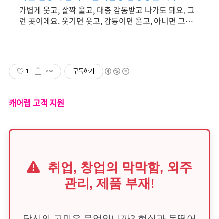
힐링타임
가볍게 웃고, 살짝 울고, 대충 감동받고 나가도 돼요. 그
런 곳이에요. 웃기면 웃고, 감동이면 울고, 아니면 그냥
눕고 가세요.
1
구독하기
캐어랩 고객 지원
취업, 창업의 막막함, 외주
관리, 제품 부재!
당신의 고민은 무엇입니까? 현실과 동떨어