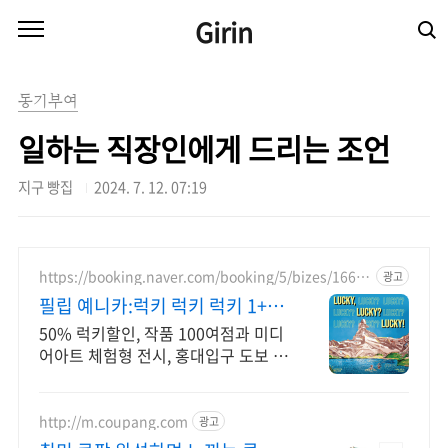
본문 바로가기
Girin
동기부여
일하는 직장인에게 드리는 조언
지구 빵집
2024. 7. 12. 07:19
https://booking.naver.com/booking/5/bizes/16607
광고
72
필립 예니카:럭키 럭키 럭키 1+1
럭키 50%할인
50% 럭키할인, 작품 100여점과 미디
어아트 체험형 전시, 홍대입구 도보 5
분
http://m.coupang.com
광고