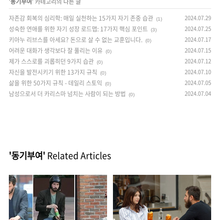
'
동기부여
' 카테고리의 다른 글
자존감 회복의 심리학: 매일 실천하는 15가지 자기 존중 습관
2024.07.29
(1)
성숙한 연애를 위한 자기 성장 로드맵: 17가지 핵심 포인트
2024.07.25
(3)
키아누 리브스를 아세요? 돈으로 살 수 없는 교훈입니다.
2024.07.17
(0)
어려운 대화가 생각보다 잘 풀리는 이유
2024.07.15
(0)
제가 스스로를 괴롭히던 9가지 습관
2024.07.12
(0)
자신을 발전시키기 위한 13가지 규칙
2024.07.10
(0)
삶을 위한 50가지 규칙 - 데일리 스토익
2024.07.05
(0)
남성으로서 더 카리스마 넘치는 사람이 되는 방법
2024.07.04
(0)
'동기부여'
Related Articles