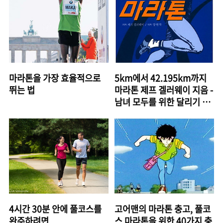
마라톤을 가장 효율적으로
5km에서 42.195km까지
뛰는 법
마라톤 제프 겔러웨이 지음 -
남녀 모두를 위한 달리기 안
내서
4시간 30분 안에 풀코스를
고어맨의 마라톤 충고, 풀코
완주하려면...
스 마라톤을 위한 40가지 충