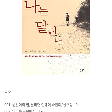
목차
001. 옮긴이의 말/달리면 인생이 바뀐다/선주성...9
002. 막다른 골목에서...19